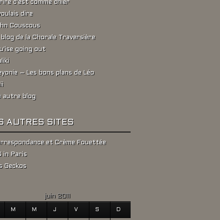
rire c'est comme chier
voulais dire
hn Couscous
 blog de la Chorale Traversière
u'ise going out
liki
yonie – Les bons plans de Léo
ii
 autre blog
S AUTRES SITES
rrespondance et Crème Fouettée
 in Paris
s Geckos
juin 2011
M
M
J
V
S
D