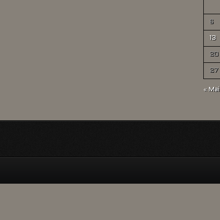
6
13
20
27
« Mai