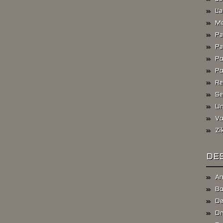
L'
Me
Pa
Pa
Po
Po
Re
Se
Un
Vo
Zi
DES
An
Bo
De
Dr