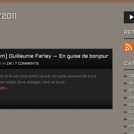
Lect
/2011
audio
RE
um] Guillaume Farley – En guise de bonjour
CA
 IN
ZIK
|
7 COMMENTS
ci, tu le sais mon petit canard, on parle souvent de trucs
36
ux-vidéo, livre, mangas, ciné, et aussi...
Ac
RE »
Bl
Bo
Bo
Ép
Hi
In
Ja