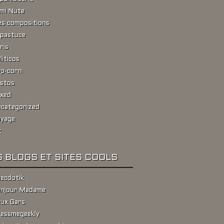
ami Nute
s compositions
pastuce
ris
liticos
p-corn
stos
xed
categorized
yage
k
 BLOGS ET SITES COOLS
ecdotik
njour Madame
ux Gars
essmegeekly