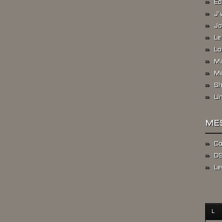
Ec
J'
Jo
Le
Lo
Ma
Me
Sh
Un
ME
Co
DS
Le
L