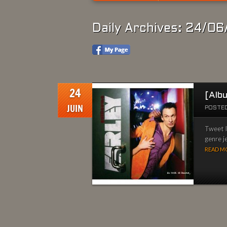
Daily Archives: 24/06
24
[Alb
JUIN
POSTED
Tweet I
genre je
READ MO