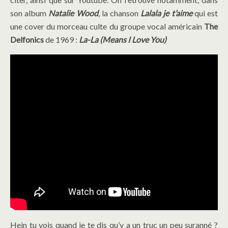
son album
Natalie Wood
, la chanson
Lalala je t’aime
qui est
une cover du morceau culte du groupe vocal américain
The
Delfonics
de 1969 :
La-La (Means I Love You)
Hein tu vois quand je te dis qu’y a un truc un peu suranné ?