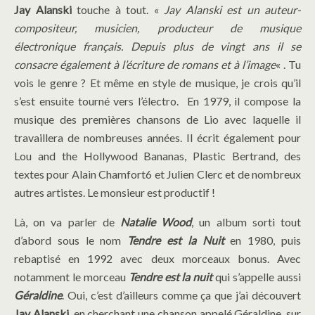
Jay Alanski
touche à tout. «
Jay Alanski est un auteur-
compositeur, musicien, producteur de musique
électronique français. Depuis plus de vingt ans il se
consacre également à l’écriture de romans et à l’image
« . Tu
vois le genre ? Et même en style de musique, je crois qu’il
s’est ensuite tourné vers l’électro. En 1979, il compose la
musique des premières chansons de Lio avec laquelle il
travaillera de nombreuses années. Il écrit également pour
Lou and the Hollywood Bananas, Plastic Bertrand, des
textes pour Alain Chamfort6 et Julien Clerc et de nombreux
autres artistes. Le monsieur est productif !
Là, on va parler de
Natalie Wood
, un album sorti tout
d’abord sous le nom
Tendre est la Nuit
en 1980, puis
rebaptisé en 1992 avec deux morceaux bonus. Avec
notamment le morceau
Tendre est la nuit
qui s’appelle aussi
Géraldine
. Oui, c’est d’ailleurs comme ça que j’ai découvert
Jay Alanski
, en cherchant une chanson appelé Géraldine, sur