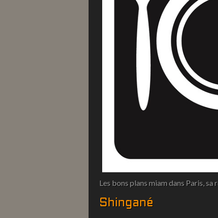
Les bons plans miam dans Paris, sa ré
Shingané