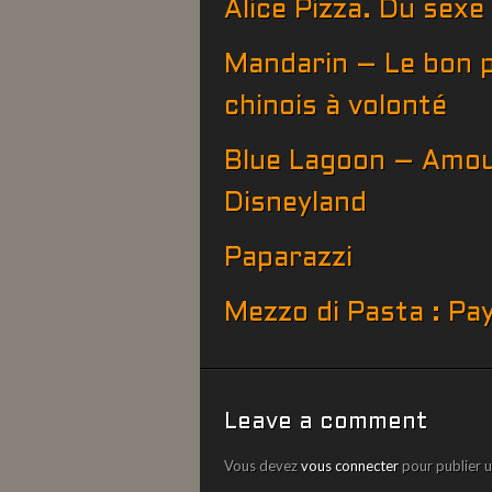
Alice Pizza. Du sexe
Mandarin – Le bon p
chinois à volonté
Blue Lagoon – Amou
Disneyland
Paparazzi
Mezzo di Pasta : Pa
Leave a comment
Vous devez
vous connecter
pour publier 