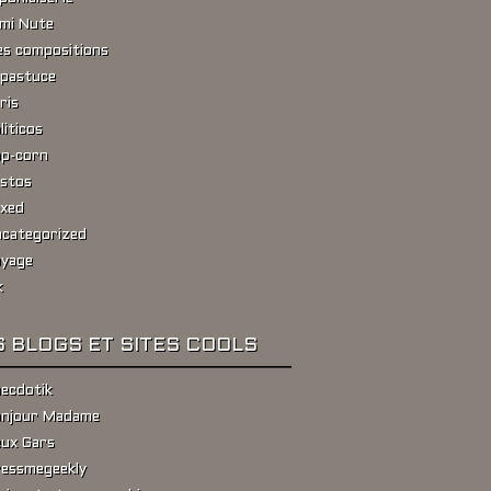
ami Nute
s compositions
pastuce
ris
liticos
p-corn
stos
xed
categorized
yage
k
 BLOGS ET SITES COOLS
ecdotik
njour Madame
ux Gars
essmegeekly