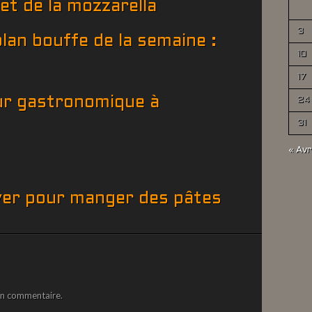
 et de la mozzarella
3
lan bouffe de la semaine :
10
17
r gastronomique à
24
31
« Avr
yer pour manger des pâtes
un commentaire.