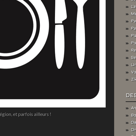
L'
Me
Pa
Pa
Po
Po
Re
Se
Un
Vo
Zi
DES
An
gion, et parfois ailleurs !
Bo
De
Dr