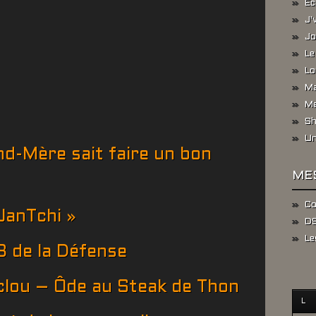
Ec
J'
Jo
Le
Lo
Ma
Me
Sh
Un
d-Mère sait faire un bon
ME
Co
JanTchi »
DS
Le
B de la Défense
clou – Ôde au Steak de Thon
L