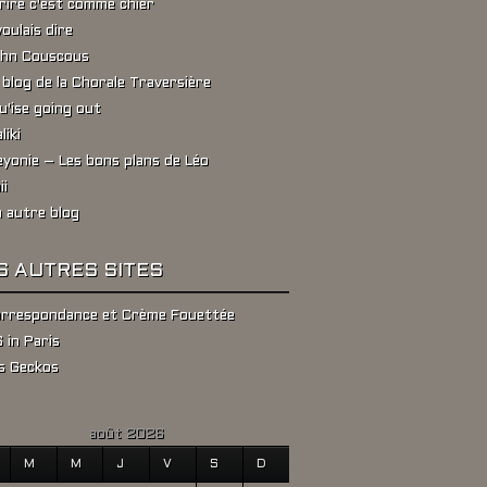
rire c'est comme chier
voulais dire
hn Couscous
 blog de la Chorale Traversière
u'ise going out
liki
yonie – Les bons plans de Léo
ii
 autre blog
S AUTRES SITES
rrespondance et Crème Fouettée
 in Paris
s Geckos
août 2026
M
M
J
V
S
D