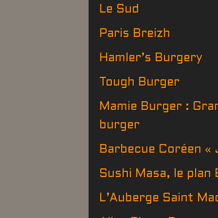
Le Sud
Paris Breizh
Hamler’s Burgery
Tough Burger
Mamie Burger : Gran
burger
Barbecue Coréen « 
Sushi Masa, le plan 
L’Auberge Saint Ma