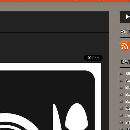
Lect
audio
RE
CA
36
Ac
Bl
Bo
Bo
Ép
Hi
In
Ja