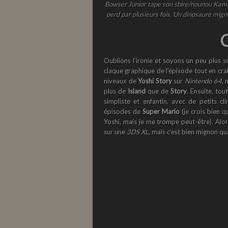
Bowser Junior tape son sbire/nounou Kame
perd par plusieurs fois. Un dinosaure mig
C
Oublions l’ironie et soyons un peu plus s
claque graphique de l’épisode tout en cra
niveaux de
Yoshi Story
sur
Nintendo 64
, 
plus de
Island
que de
Story
. Ensuite, tou
simpliste et enfantin, avec de petits c
épisodes de
Super Mario
(je crois bien q
Yoshi, mais je me trompe peut-être). Alor
sur une
3DS XL
, mais c’est bien mignon 