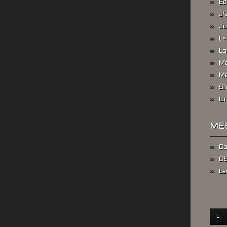
Ec
J'
Jo
Le
Lo
Ma
Me
Sh
Un
ME
Co
DS
Le
L