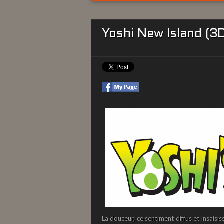
Yoshi New Island (3
La douceur, ce sentiment diffus et insaisi