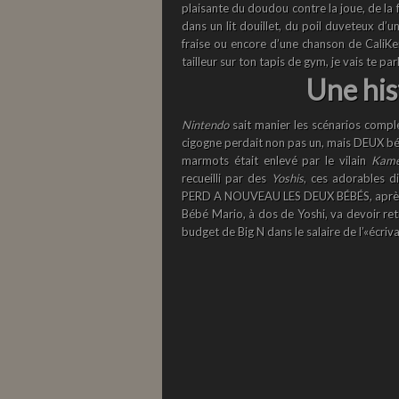
plaisante du doudou contre la joue, de la 
dans un lit douillet, du poil duveteux d’u
fraise ou encore d’une chanson de CaliKen
tailleur sur ton tapis de gym, je vais te pa
Une his
Nintendo
sait manier les scénarios compl
cigogne perdait non pas un, mais DEUX béb
marmots était enlevé par le vilain
Kam
recueilli par des
Yoshis
, ces adorables d
PERD A NOUVEAU LES DEUX BÉBÉS, après s’
Bébé Mario, à dos de Yoshi, va devoir re
budget de Big N dans le salaire de l’«écriva