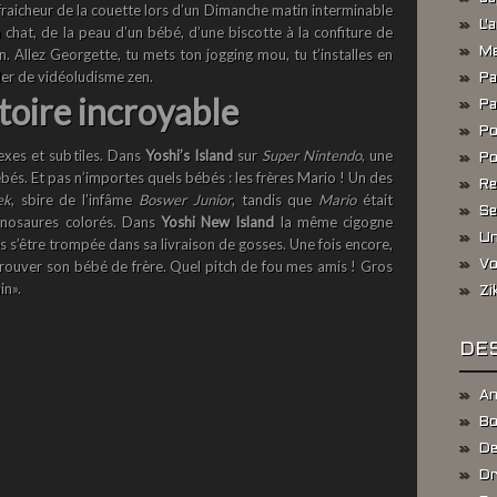
fraicheur de la couette lors d’un Dimanche matin interminable
L'
n chat, de la peau d’un bébé, d’une biscotte à la confiture de
. Allez Georgette, tu mets ton jogging mou, tu t’installes en
Me
rler de vidéoludisme zen.
Pa
toire incroyable
Pa
Po
exes et subtiles. Dans
Yoshi’s Island
sur
Super Nintendo
, une
Po
és. Et pas n’importes quels bébés : les frères Mario ! Un des
Re
ek
, sbire de l’infâme
Boswer Junior
, tandis que
Mario
était
Se
inosaures colorés. Dans
Yoshi New Island
la même cigogne
Un
être trompée dans sa livraison de gosses. Une fois encore,
trouver son bébé de frère. Quel pitch de fou mes amis ! Gros
Vo
in».
Zi
DES
An
Bo
De
Dr