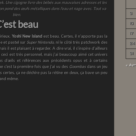
k. Une cigogne livre des bébés aux mauvaises adresses et les
non pond des œufs métalliques dans l’eau et nage avec. Tout va
3
bien.
’est beau
10
17
érieux.
Yoshi New Island
est beau. Certes, il n’apporte pas la
ie et pastel sur
Super Nintendo
, ni le côté très patchwork des
24
mais il est plaisant à regarder. A dire vrai, il s’inspire d’ailleurs
t ceci est très personnel, mais j’ai beaucoup aimé cet univers
31
lins d’œils et références aux précédents opus et à certains
« Avr
ue c’est la première fois que j’ai vu des
Goombas
dans un jeu
s certes, ça ne déchire pas la rétine en deux, ça bave un peu
quand même.