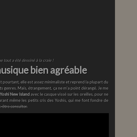
e tout a été dessiné à la craie !
usique bien agréable
t pourtant, elle est assez minimaliste et reprend la plupart du
ts genres. Mais, étrangement, ça ne m’a point dérangé. Je me
Yoshi New Island
avec le casque vissé sur les oreilles, pour ne
rant même les petits cris des Yoshis, qui me font fondre de
-être consulter.