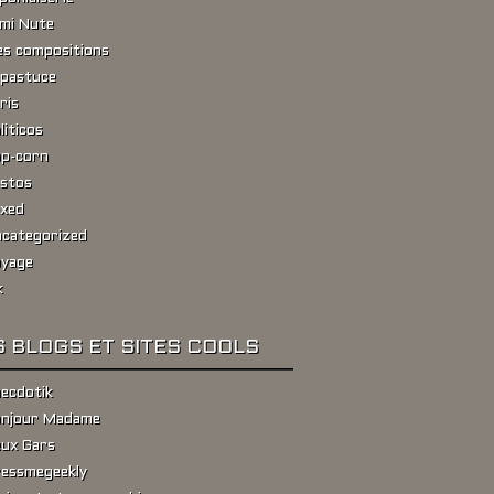
ami Nute
s compositions
pastuce
ris
liticos
p-corn
stos
xed
categorized
yage
k
 BLOGS ET SITES COOLS
ecdotik
njour Madame
ux Gars
essmegeekly