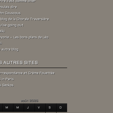
rire c'est comme chier
voulais dire
hn Couscous
 blog de la Chorale Traversière
u'ise going out
liki
yonie – Les bons plans de Léo
ii
 autre blog
S AUTRES SITES
rrespondance et Crème Fouettée
 in Paris
s Geckos
août 2026
M
M
J
V
S
D