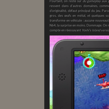
Pourtant, on reste sur
du gameplay aux p
ressent dans d’autres domaines, comme
d’originalité, défaut principal du jeu. Par
gros, des œufs en métal, et quelques s
transforme en véhicule : aucune nouveau
N64, la surprise en moins. Dommage. On not
compte en réessayant
Yoshi’s Island vers