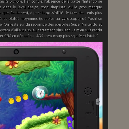
etits oignons
. Par contre, l’absence de la patte Nintendo se
 dans le level design, trop simpliste, ou le gros manque
ce que, finalement, à part la possibilité de tirer des œufs plus
cènes plutôt moyennes (jouables au gyroscope) où Yoshi se
té. On reste sur du repompé des épisodes Super Nintendo et
era d’ailleurs un jeu nettement plus lent. Je m’en suis rendu
ion GBA
en démat’ sur
3DS
: beaucoup plus rapide et intuitif.