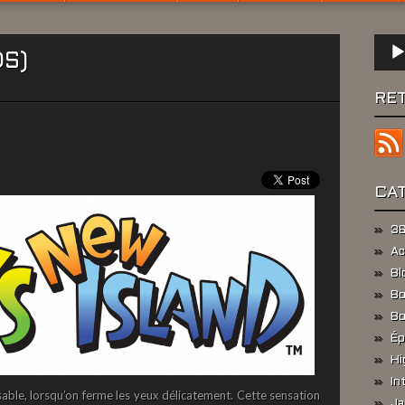
Lect
DS)
audio
RE
CA
36
Ac
Bl
Bo
Bo
Ép
Hi
In
ssable, lorsqu’on ferme les yeux délicatement. Cette sensation
Ja