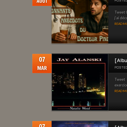
AOÛT
POSTED
Tweet Q
j’ai déc
READ MO
07
[Alb
MAR
POSTED
Tweet 
exercic
READ MO
07