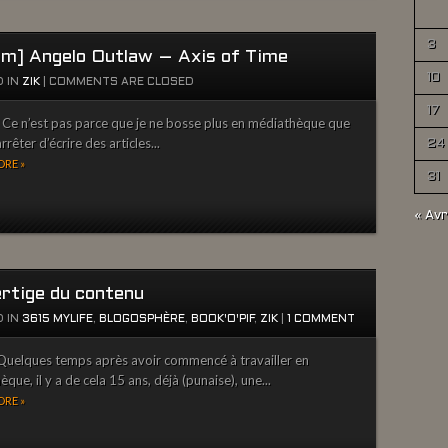
3
um] Angelo Outlaw – Axis of Time
10
 IN
ZIK
|
COMMENTS ARE CLOSED
17
e n’est pas parce que je ne bosse plus en médiathèque que
arrêter d’écrire des articles...
24
RE »
31
« Avr
ertige du contenu
 IN
3615 MYLIFE
,
BLOGOSPHÈRE
,
BOOK'O'PIF
,
ZIK
|
1 COMMENT
uelques temps après avoir commencé à travailler en
èque, il y a de cela 15 ans, déjà (punaise), une...
RE »