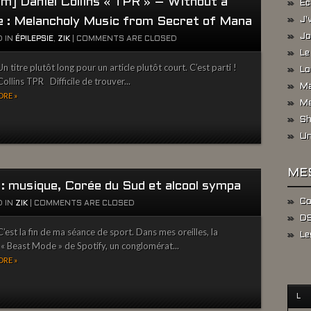
um] Daniel Collins « TPR » – Without a
Ec
e : Melancholy Music from Secret of Mana
J'
Jo
 IN
ÉPILEPSIE
,
ZIK
|
COMMENTS ARE CLOSED
Le
 titre plutôt long pour un article plutôt court. C’est parti !
Lo
Collins TPR Difficile de trouver...
Ma
RE »
Me
Sh
Un
ME
 : musique, Corée du Sud et alcool sympa
Co
 IN
ZIK
|
COMMENTS ARE CLOSED
DS
’est la fin de ma séance de sport. Dans mes oreilles, la
Le
t « Beast Mode » de Spotify, un conglomérat...
RE »
L