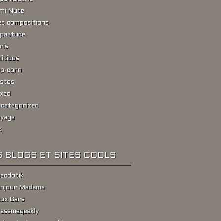
ami Nute
s compositions
pastuce
ris
liticos
p-corn
stos
xed
categorized
yage
k
 BLOGS ET SITES COOLS
ecdotik
njour Madame
ux Gars
essmegeekly