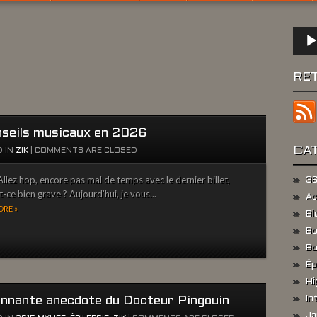
Lect
audio
RE
nseils musicaux en 2026
CA
 IN
ZIK
|
COMMENTS ARE CLOSED
llez hop, encore pas mal de temps avec le dernier billet,
36
t-ce bien grave ? Aujourd’hui, je vous...
Ac
RE »
Bl
Bo
Bo
Ép
Hi
onnante anecdote du Docteur Pingouin
In
Ja