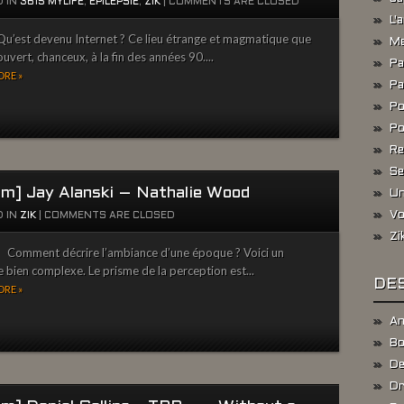
 IN
3615 MYLIFE
,
ÉPILEPSIE
,
ZIK
|
COMMENTS ARE CLOSED
L'
u’est devenu Internet ? Ce lieu étrange et magmatique que
Me
ouvert, chanceux, à la fin des années 90....
Pa
RE »
Pa
Po
Po
Re
Se
um] Jay Alanski – Nathalie Wood
Un
Vo
 IN
ZIK
|
COMMENTS ARE CLOSED
Zi
Comment décrire l’ambiance d’une époque ? Voici un
e bien complexe. Le prisme de la perception est...
DES
RE »
An
Bo
De
Dr