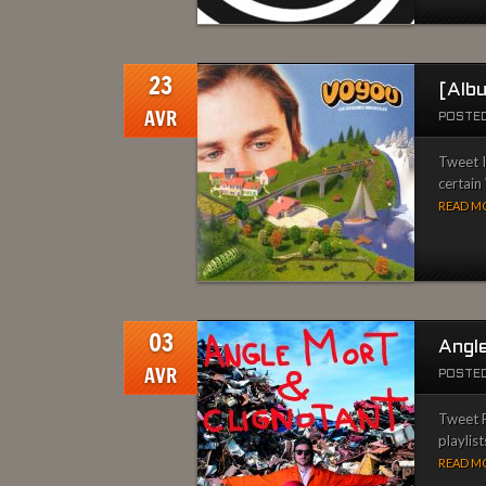
23
[Alb
AVR
POSTED
Tweet I
certain
READ MO
03
Angl
AVR
POSTED
Tweet P
playlist
READ MO