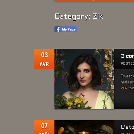
Category: Zik
03
3 co
AVR
POSTED
Tweet A
mais es
READ MO
07
L’ét