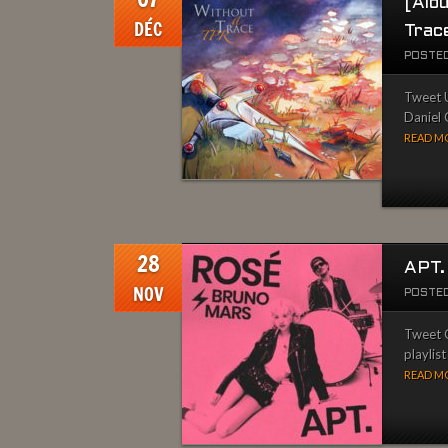
[Alb
DÉC
Trac
POSTED
Tweet Un
Daniel 
READ MO
28
APT.
NOV
POSTED
Tweet C
playlis
READ MO