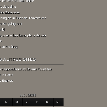
rire c'est comme chier
voulais dire
hn Couscous
 blog de la Chorale Traversière
u'ise going out
liki
yonie – Les bons plans de Léo
ii
 autre blog
S AUTRES SITES
rrespondance et Crème Fouettée
 in Paris
s Geckos
août 2026
M
M
J
V
S
D