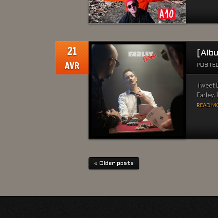
21
[Alb
AVR
POSTED
Tweet L
Farley. 
READ MO
« Older posts