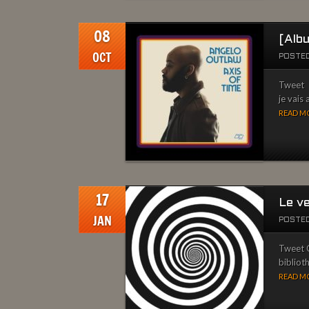
08
[Alb
OCT
POSTED
Tweet C
je vais 
READ MO
17
Le v
JAN
POSTED
Tweet Q
biblioth
READ MO