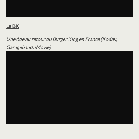
Le BK
Une ôde au retour du Burger King en France (Kodak,
Garageband, iMovie)