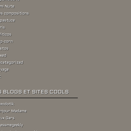
ami Nute
s compositions
pastuce
ris
liticos
p-corn
stos
xed
categorized
yage
k
 BLOGS ET SITES COOLS
ecdotik
njour Madame
ux Gars
essmegeekly