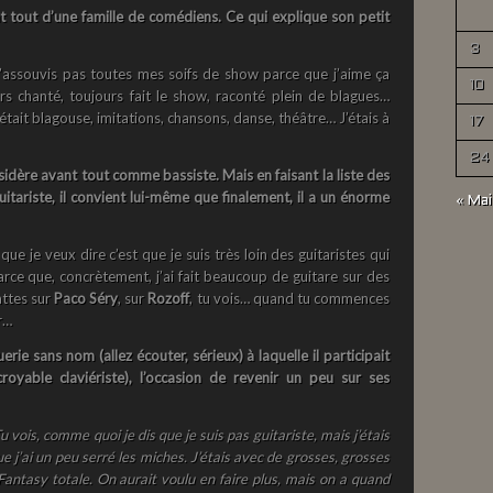
t tout d’une famille de comédiens. Ce qui explique son petit
3
assouvis pas toutes mes soifs de show parce que j’aime ça
10
rs chanté, toujours fait le show, raconté plein de blagues…
 était blagouse, imitations, chansons, danse, théâtre… J’étais à
17
24
idère avant tout comme bassiste. Mais en faisant la liste des
uitariste, il convient lui-même que finalement, il a un énorme
« Mai
 que je veux dire c’est que je suis très loin des guitaristes qui
parce que, concrètement, j’ai fait beaucoup de guitare sur des
attes sur
Paco Séry
, sur
Rozoff
, tu vois… quand tu commences
r…
uerie sans nom (
allez écouter, sérieux
) à laquelle il participait
oyable claviériste), l’occasion de revenir un peu sur ses
u vois, comme quoi je dis que je suis pas guitariste, mais j’étais
e j’ai un peu serré les miches. J’étais avec de grosses, grosses
antasy totale. On aurait voulu en faire plus, mais on a quand