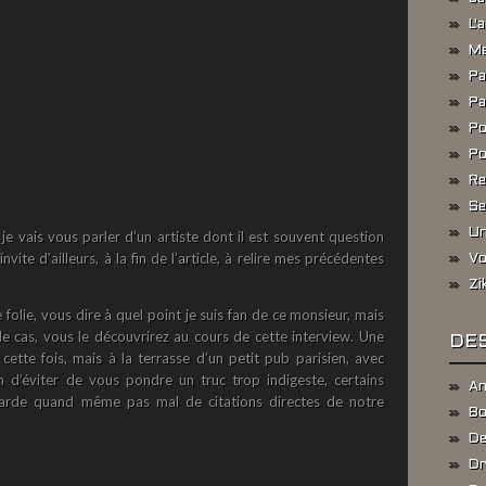
L'
Me
Pa
Pa
Po
Po
Re
Se
Un
je vais vous parler d’un artiste dont il est souvent question
invite d’ailleurs, à la fin de l’article, à relire mes précédentes
Vo
Zi
 folie, vous dire à quel point je suis fan de ce monsieur, mais
 le cas, vous le découvrirez au cours de cette interview. Une
DES
 cette fois, mais à la terrasse d’un petit pub parisien, avec
 d’éviter de vous pondre un truc trop indigeste, certains
An
arde quand même pas mal de citations directes de notre
Bo
De
Dr