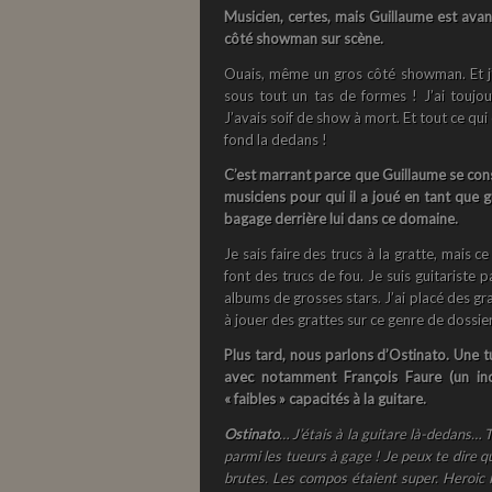
Musicien, certes, mais Guillaume est avan
côté showman sur scène.
Ouais, même un gros côté showman. Et j’
sous tout un tas de formes ! J’ai toujou
J’avais soif de show à mort. Et tout ce qui
fond la dedans !
C’est marrant parce que Guillaume se cons
musiciens pour qui il a joué en tant que g
bagage derrière lui dans ce domaine.
Je sais faire des trucs à la gratte, mais ce
font des trucs de fou. Je suis guitariste 
albums de grosses stars. J’ai placé des gr
à jouer des grattes sur ce genre de dossie
Plus tard, nous parlons d’Ostinato. Une t
avec notamment François Faure (un incr
« faibles » capacités à la guitare.
Ostinato
… J’étais à la guitare là-dedans… T
parmi les tueurs à gage ! Je peux te dire qu
brutes. Les compos étaient super. Heroic F