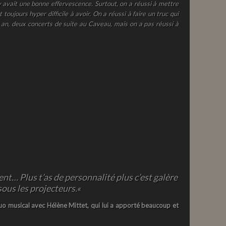
 avait une bonne effervescence. Surtout, on a réussi à mettre
toujours hyper difficile à avoir. On a réussi à faire un truc qui
un an, deux concerts de suite au Caveau, mais on a pas réussi à
nt… Plus t’as de personnalité plus c’est galère
sous les projecteurs.
«
duo musical avec Hélène Mittet, qui lui a apporté beaucoup et