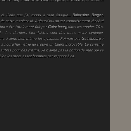
 ci. Celle que j’ai connu à mon époque…
Balavoine
,
Berger
,
s de cette manière là. Aujourd’hui on est complètement du côté
’hui a été totalement fait par
Gainsbourg
dans les années 70’s.
ie. Les derniers fantaisistes sont des mecs assez cyniques
me. J’aime bien même les cyniques. J’aimais pas
Gainsbourg
à
aujourd’hui… et je lui trouve un talent incroyable.
Le cynisme
autres pour des crétins.
Je n’aime pas la notion de mec qui se
e bien les mecs assez humbles par rapport à ça.