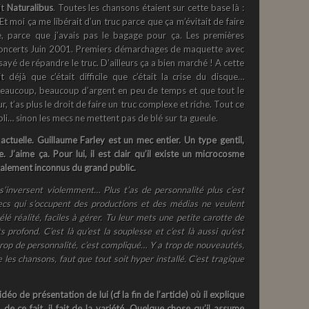
it
Naturalibus
. Toutes les chansons étaient sur cette base là :
 moi ça me libérait d’un truc parce que ça m’évitait de faire
, parce que j’avais pas le bagage pour ça. Les premières
 concerts Juin 2001. Premiers démarchages de maquette avec
ssayé de répandre le truc. D’ailleurs ça a bien marché ! A cette
t déjà que c’était difficile que c’était la crise du disque…
 beaucoup, beaucoup d’argent en peu de temps et que tout le
 t’as plus le droit de faire un truc complexe et riche. Tout ce
bli… sinon les mecs ne mettent pas de blé sur ta gueule.
 actuelle. Guillaume Farley est un mec entier. Un type gentil,
 J’aime ça. Pour lui, il est clair qu’il existe un microcosme
balement inconnus du grand public.
s’inversent violemment… Plus t’as de personnalité plus c’est
mecs qui s’occupent des productions et des médias ne veulent
lé réalité, faciles à gérer. Tu leur mets une petite carotte de
s profond. C’est là qu’est la souplesse et c’est là aussi qu’est
t trop de personnalité, c’est compliqué… Y a trop de nouveautés,
 les chansons, faut que tout soit hyper installé. C’est tragique
déo de présentation de lui (cf la fin de l’article) où il explique
, de ce fait, il fait de la variété. Quelque chose qu’il assume