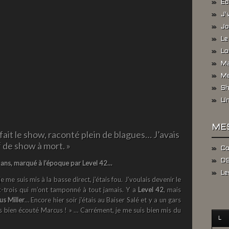
Ec
J'
Jo
Le
Lo
Ma
Me
Sh
Un
ME
 fait le show, raconté plein de blagues… J’avais
f de show à mort. »
Co
DS
ans, marqué à l’époque par Level 42…
Le
e me suis mis à la basse direct, j’étais fou. J’voulais devenir le
-trois qui m’ont tamponné à tout jamais. Y a
Level 42
, mais
s Miller
… Encore hier soir j’étais au Baiser Salé et y a un gars
as bien écouté Marcus ! » … Carrément, je me suis bien mis du
L