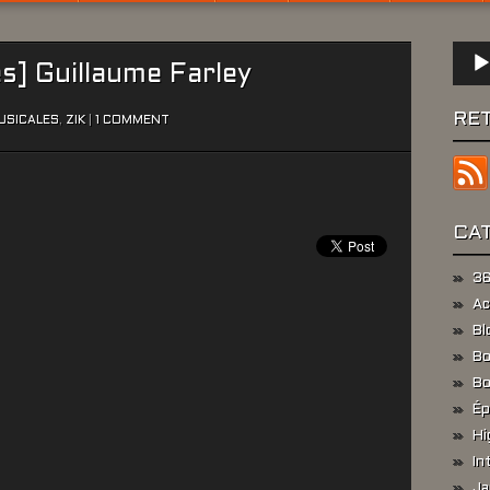
Lect
s] Guillaume Farley
audio
RE
USICALES
,
ZIK
|
1 COMMENT
CA
36
Ac
Bl
Bo
Bo
Ép
Hi
In
Ja