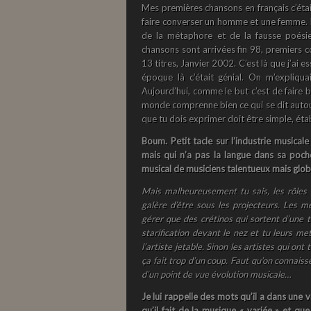
Mes premières chansons en français c’éta
faire converser un homme et une femme. Et
de la métaphore et de la fausse poésie
chansons sont arrivées fin 98, premiers
13 titres, Janvier 2002. C’est là que j’ai e
époque là c’était génial. On m’expliquai
Aujourd’hui, comme le but c’est de faire
monde comprenne bien ce qui se dit autour,
que tu dois exprimer doit être simple, éta
Boum. Petit tacle sur l’industrie musicale
mais qui n’a pas la langue dans sa poche.
musical de musiciens talentueux mais glo
Mais malheureusement tu sais, les rôles 
galère d’être sous les projecteurs. Les 
gérer que des crétinos qui sortent d’une té
starification devant le nez et tu leurs met
l’artiste jetable. Sinon les artistes qui on
ça fait trop d’un coup. Faut qu’on connaisse
d’un point de vue évolution musicale…
Je lui rappelle des mots qu’il a dans une vi
qu’il fait de la musique « variée » et que