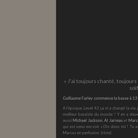
«
J’ai toujours chanté, toujours
soi
Guillaume Farley commence la basse à 13 
A l’époque, Level 42 ça m’a changé la vie, j
meilleur bassiste du monde ! Y
en a deux
aussi
Michael Jackson
,
Al Jarreau
et
Marcu
qui est venu me voir « Dis-donc toi ! Tu 
Marcus en perfusion. (rires)