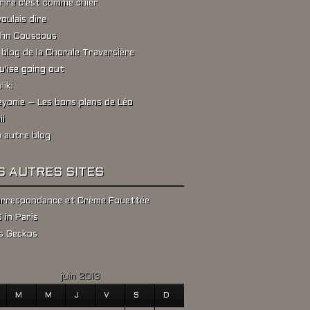
rire c'est comme chier
voulais dire
hn Couscous
 blog de la Chorale Traversière
u'ise going out
liki
yonie – Les bons plans de Léo
ii
 autre blog
S AUTRES SITES
rrespondance et Crème Fouettée
 in Paris
s Geckos
juin 2013
M
M
J
V
S
D