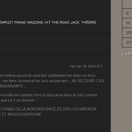
6
OMPLOT
,
FRANC-MAÇONS
,
HIT THE ROAD JACK
,
THÉORIE
13
20
27
« Jan
février 16, 2012 3:11
êlent même quand ils sont liés solidement en deux ou trois
 : les liens cassent et les sacs se percent … AU SECOURS ! LES
MALFAISANTS …
merdouille en captant tout ce qui passe dans le coin comme
que va-t-on devenir !
FUTABLE DE LA NON EXISTENCE DE DIEU OU SINON DE
E ET MUSICOSOPHOBE.