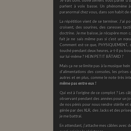
Je vais donc ouvertement vous parler d’
parlent à voix basse. Un phénomène à 
paranormal chez vous, dans son habit de 
La répétition vient de se terminer. J’ai 
croisent, des sourires, des caresses tact
doctrine. Je me baisse, je récupère mon câ
fait je ne sais même pas si c’est un n
Comment est-ce que, PHYSIQUEMENT, ce câ
touché pendant deux heures, a-t-il pu boug
sur lui-même ? HEIN PETIT BÂTARD ?
Mais ça ne se limite pas à la musique hein !
d’alimentations des consoles, les prises
autres et en plus, comme le note très in
même pas entre eux !
Qui est à l’origine de ce complot ? Les c
observant pendant des années pour un jou
de nos pénis pour nous rendre stérile et
gérée par des XLR, des Jacks et des prises 
je me battrai.
En attendant, j’attache mes câbles avec des