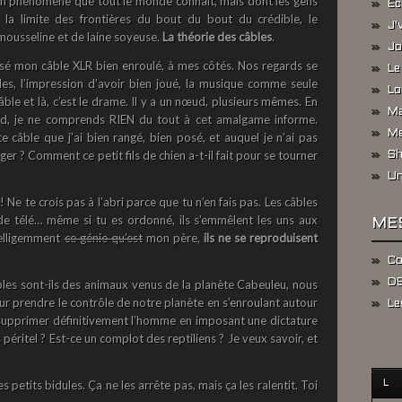
un phénomène que tout le monde connaît, mais dont les gens
Ec
la limite des frontières du bout du bout du crédible, le
J'
mousseline et de laine soyeuse.
La théorie des câbles
.
Jo
posé mon câble XLR bien enroulé, à mes côtés. Nos regards se
Le
iles, l’impression d’avoir bien joué, la musique comme seule
Lo
ble et là, c’est le drame. Il y a un nœud, plusieurs mêmes. En
Ma
œud, je ne comprends RIEN du tout à cet amalgame informe.
Me
ble que j’ai bien rangé, bien posé, et auquel je n’ai pas
er ? Comment ce petit fils de chien a-t-il fait pour se tourner
Sh
Un
 Ne te crois pas à l’abri parce que tu n’en fais pas. Les câbles
 de télé… même si tu es ordonné, ils s’emmêlent les uns aux
ME
telligemment
ce génie qu’est
mon père,
ils ne se reproduisent
Co
âbles sont-ils des animaux venus de la planète Cabeuleu, nous
DS
r prendre le contrôle de notre planète en s’enroulant autour
Le
 supprimer définitivement l’homme en imposant une dictature
péritel ? Est-ce un complot des reptiliens ? Je veux savoir, et
 petits bidules. Ça ne les arrête pas, mais ça les ralentit. Toi
L