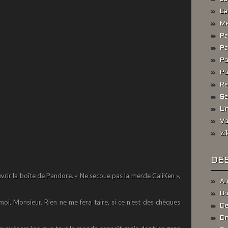
L'
Me
Pa
Pa
Po
Po
Re
Se
Un
Vo
Zi
DES
vrir la boîte de Pandore. « Ne secoue pas la merde CaliKen »,
An
Bo
oi, Monsieur. Rien ne me fera taire, si ce n’est des chèques
De
Dr