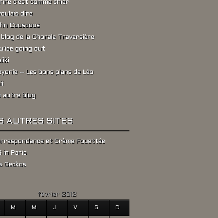
rire c'est comme chier
voulais dire
hn Couscous
 blog de la Chorale Traversière
u'ise going out
liki
yonie – Les bons plans de Léo
ii
 autre blog
S AUTRES SITES
rrespondance et Crème Fouettée
 in Paris
s Geckos
février 2012
M
M
J
V
S
D