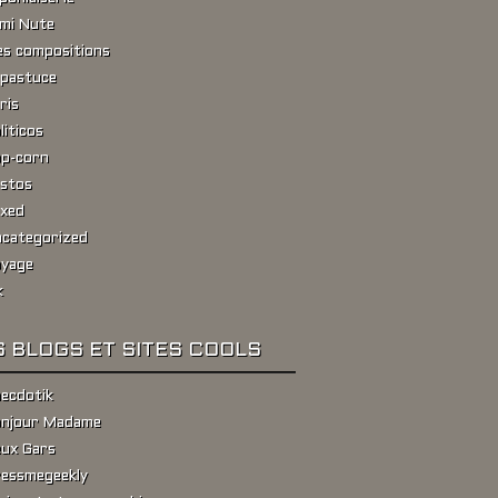
ami Nute
s compositions
pastuce
ris
liticos
p-corn
stos
xed
categorized
yage
k
 BLOGS ET SITES COOLS
ecdotik
njour Madame
ux Gars
essmegeekly