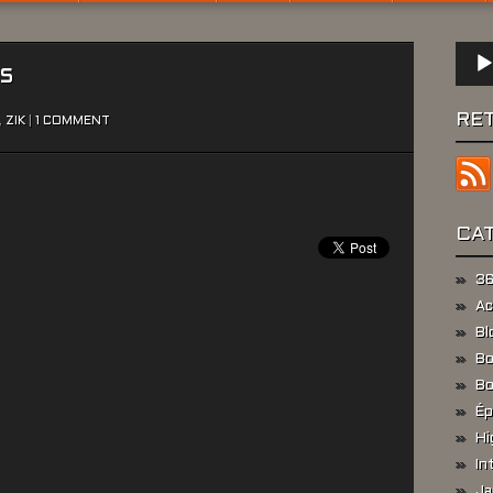
Lect
es
audio
RE
,
ZIK
|
1 COMMENT
CA
36
Ac
Bl
Bo
Bo
Ép
Hi
In
Ja