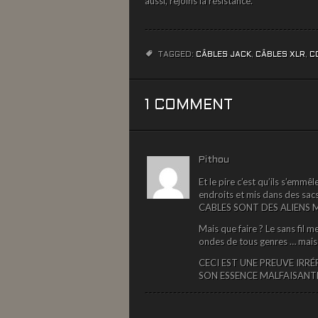
aussi, rejoins la résistance.
TAGGED:
CÂBLES JACK
,
CÂBLES XLR
,
C
1 COMMENT
Pithou
Et le pire c’est qu’ils s’emm
endroits et mis dans des sacs
CABLES SONT DES ALIENS 
Mais que faire ? Le sans fil 
ondes de tous genres … mais 
CECI EST UNE PREUVE IRRÉ
SON ESSENCE MALFAISANT