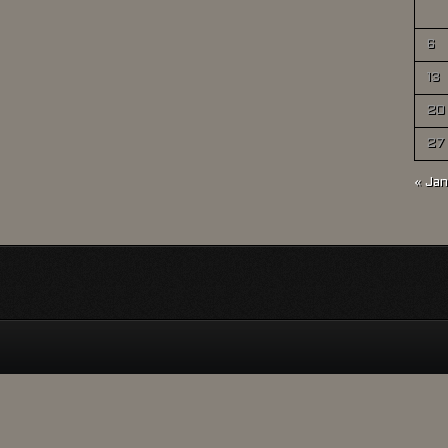
6
13
20
27
« Jan