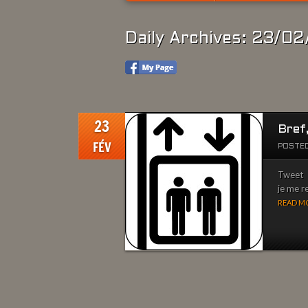
Daily Archives: 23/0
23
Bref,
FÉV
POSTED
Tweet Le
je me r
READ MO