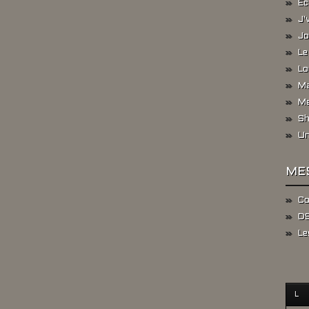
Ec
J'
Jo
Le
Lo
Ma
Me
Sh
Un
ME
Co
DS
Le
L