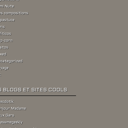
ami Nute
s compositions
pastuce
ris
liticos
p-corn
stos
xed
categorized
yage
k
 BLOGS ET SITES COOLS
ecdotik
njour Madame
ux Gars
essmegeekly