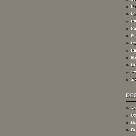
L'
Me
Pa
Pa
Po
Po
Re
Se
Un
Vo
Zi
DES
An
Bo
De
Dr