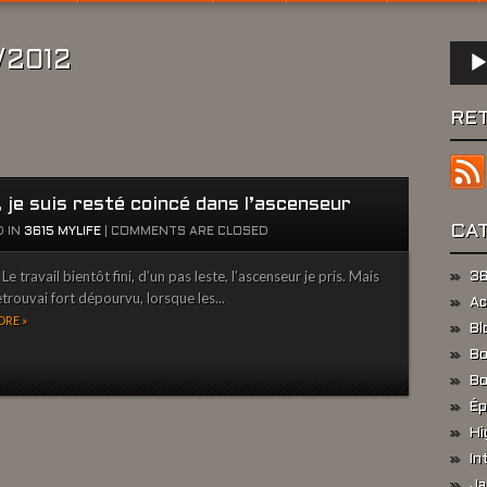
Lect
2/2012
audio
RE
 je suis resté coincé dans l’ascenseur
CA
 IN
3615 MYLIFE
|
COMMENTS ARE CLOSED
 travail bientôt fini, d’un pas leste, l’ascenseur je pris. Mais
36
etrouvai fort dépourvu, lorsque les...
Ac
RE »
Bl
Bo
Bo
Ép
Hi
In
Ja