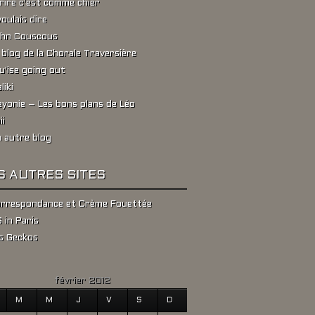
rire c'est comme chier
voulais dire
hn Couscous
 blog de la Chorale Traversière
u'ise going out
liki
yonie – Les bons plans de Léo
ii
 autre blog
S AUTRES SITES
rrespondance et Crème Fouettée
 in Paris
s Geckos
février 2012
M
M
J
V
S
D