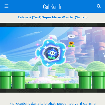
CaliKen.fr
Retour à [Test] Super Mario Wonder (Switch)
« précédent dans la bibliothèque
suivant dans la