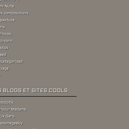
ami Nute
s compositions
pastuce
ris
liticos
p-corn
stos
xed
categorized
yage
k
 BLOGS ET SITES COOLS
ecdotik
njour Madame
ux Gars
essmegeekly