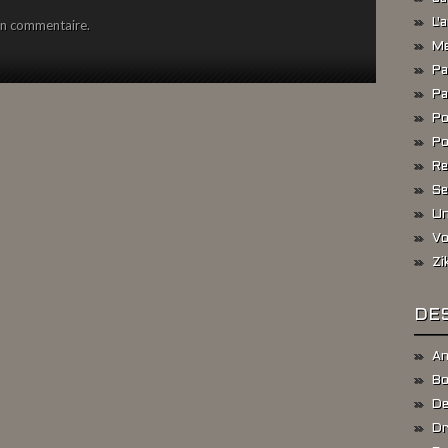
un commentaire.
L'
Me
Pa
Pa
Po
Po
Re
Se
Un
Vo
Zi
DES
An
Bo
De
Dr