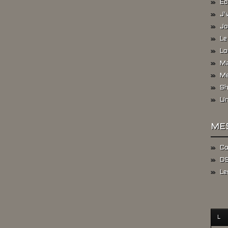
Ec
J'
Jo
Le
Lo
Ma
Me
Sh
Un
ME
Co
DS
Le
L