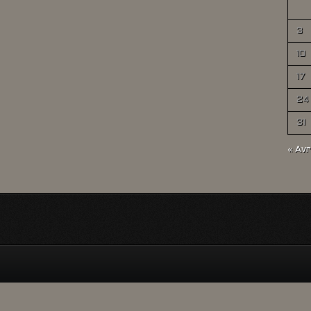
3
10
17
24
31
« Avr