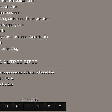
rire c'est comme chier
voulais dire
hn Couscous
 blog de la Chorale Traversière
u'ise going out
liki
yonie – Les bons plans de Léo
ii
 autre blog
S AUTRES SITES
rrespondance et Crème Fouettée
 in Paris
s Geckos
août 2026
M
M
J
V
S
D