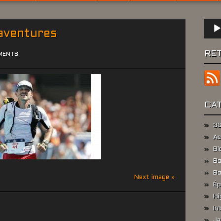
Lect
’aventures
audio
RE
MENTS
CA
36
Ac
Bl
Bo
Bo
Next image »
Ép
Hi
In
Ja