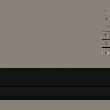
3
10
17
24
31
« Avr