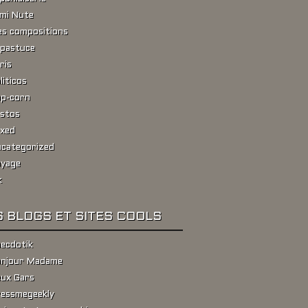
ami Nute
s compositions
pastuce
ris
liticos
p-corn
stos
xed
categorized
yage
k
 BLOGS ET SITES COOLS
ecdotik
njour Madame
ux Gars
essmegeekly