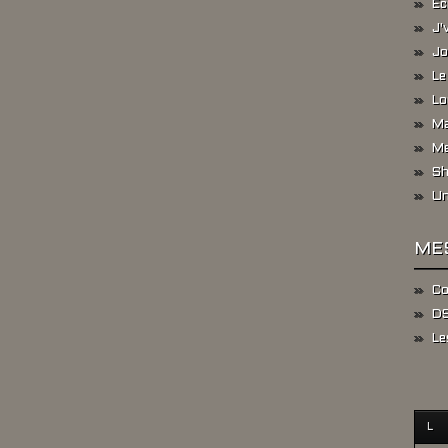
Ec
J'
Jo
Le
Lo
Ma
Me
Sh
Un
ME
Co
DS
Le
L