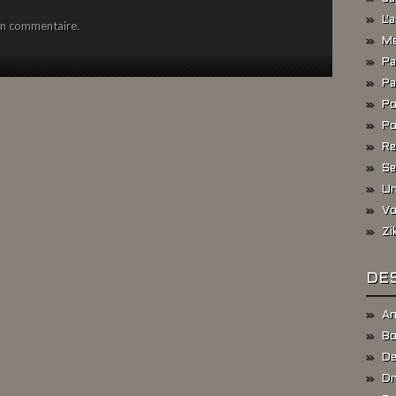
L'
un commentaire.
Me
Pa
Pa
Po
Po
Re
Se
Un
Vo
Zi
DES
An
Bo
De
Dr