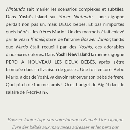
Nintendo
sait manier les scénarios complexes et subtiles.
Dans
Yoshi’s Island
sur
Super Nintendo
, une cigogne
perdait non pas un, mais DEUX bébés. Et pas n’importes
quels bébés : les frères Mario ! Un des marmots était enlevé
par le vilain
Kamek
, sbire de l’infâme
Boswer Junior
, tandis
que
Mario
était recueilli par des
Yoshis
, ces adorables
dinosaures colorés. Dans
Yoshi New Island
la même cigogne
PERD A NOUVEAU LES DEUX BÉBÉS, après s’être
trompée dans sa livraison de gosses. Une fois encore, Bébé
Mario, à dos de Yoshi, va devoir retrouver son bébé de frère.
Quel pitch de fou mes amis ! Gros budget de Big N dans le
salaire de l’«écrivain».
Bowser Junior tape son sbire/nounou Kamek. Une cigogne
livre des bébés aux mauvaises adresses et les perd par