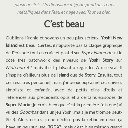
plusieurs fois. Un dinosaure mignon pond des œufs
métalliques dans l’eau et nage avec. Tout va bien.
C’est beau
Oublions l’ironie et soyons un peu plus sérieux.
Yoshi New
Island
est beau. Certes, il n’apporte pas la claque graphique
de l’épisode tout en craie et pastel sur
Super Nintendo
, ni le
côté très patchwork des niveaux de
Yoshi Story
sur
Nintendo 64
, mais il est plaisant à regarder. A dire vrai, il
s’inspire d’ailleurs plus de
Island
que de
Story
. Ensuite, tout
ceci est très personnel, mais j’ai beaucoup aimé cet univers
simpliste et enfantin, avec de petits clins d’œils et
références aux précédents opus et à certains épisodes de
Super Mario
(je crois bien que c’est la première fois que j’ai
vu des
Goombas
dans un jeu Yoshi, mais je me trompe peut-
être). Alors certes, ça ne déchire pas la rétine en deux, ça
bave un peu sur une
3DS XL
, mais c’est bien mignon quand