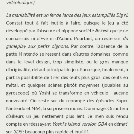
vidéoludique)
La maniabilité est un fer de lance des jeux estampillés Big N
.
Constat tout à fait inutile à faire, puisque le jeu a été
développé par l’obscure et nippone société
Arzest
que je ne
connaissais ni d’Eve ni d’Adam. Pourtant, on reste sur
du
gameplay aux petits oignons
. Par contre, l’absence de la
patte Nintendo se ressent dans d’autres domaines, comme
dans le level design, trop simpliste, ou le gros manque
d’originalité, défaut principal du jeu. Parce que, finalement, à
part la possibilité de tirer des œufs plus gros, des œufs en
métal, et quelques scènes plutôt moyennes (jouables au
gyroscope) où Yoshi se transforme en véhicule : aucune
nouveauté. On reste sur du repompé des épisodes Super
Nintendo et N64, la surprise en moins. Dommage. On notera
d’ailleurs un jeu nettement plus lent. Je m’en suis rendu
compte en réessayant
Yoshi’s Island version GBA
en démat’
sur
3DS
: beaucoup plus rapide et intuitif.