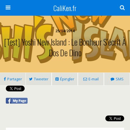
CaliKen.fr
25/04/2014
[Test] Yoshi New Island : Le Bonheur S’écrit À
Dos De Dino
Partager
Tweeter
Épingler
E-mail
SMS