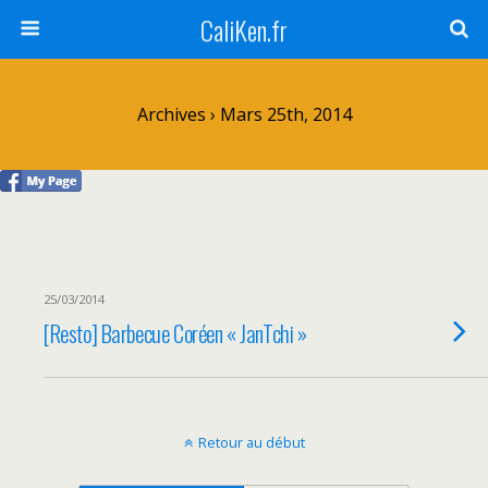
CaliKen.fr
Archives › Mars 25th, 2014
25/03/2014
[Resto] Barbecue Coréen « JanTchi »
Retour au début