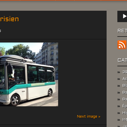
Lect
risien
audio
RE
S
CA
36
Ac
Bl
Bo
Bo
Ép
Hi
Next image »
In
Ja