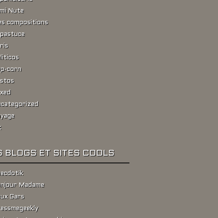
ami Nute
s compositions
pastuce
ris
liticos
p-corn
stos
xed
categorized
yage
k
 BLOGS ET SITES COOLS
ecdotik
njour Madame
ux Gars
essmegeekly