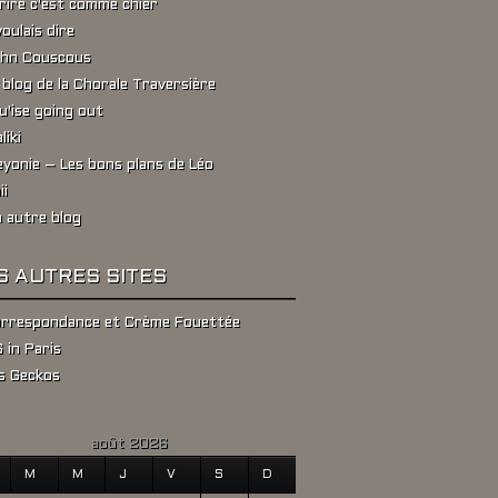
rire c'est comme chier
voulais dire
hn Couscous
 blog de la Chorale Traversière
u'ise going out
liki
yonie – Les bons plans de Léo
ii
 autre blog
S AUTRES SITES
rrespondance et Crème Fouettée
 in Paris
s Geckos
août 2026
M
M
J
V
S
D