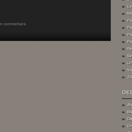
L'
Me
Pa
un commentaire.
Pa
Po
Po
Re
Se
Un
Vo
Zi
DES
An
Bo
De
Dr