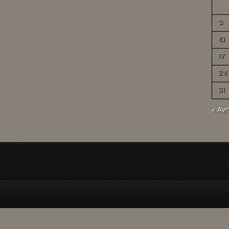
3
10
17
24
31
« Avr