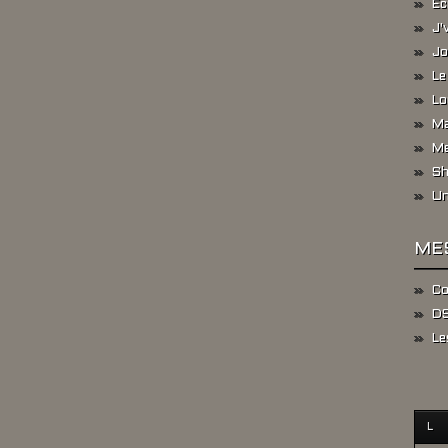
Ec
J'
Jo
Le
Lo
Ma
Me
Sh
Un
ME
Co
DS
Le
L