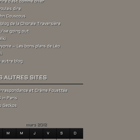
rire c'est comme chier
voulais dire
hn Couscous
 blog de la Chorale Traversière
u'ise going out
liki
yonie – Les bons plans de Léo
ii
 autre blog
S AUTRES SITES
rrespondance et Crème Fouettée
 in Paris
s Geckos
mars 2012
M
M
J
V
S
D