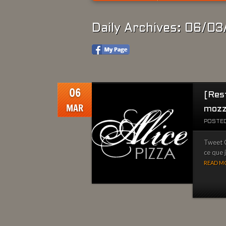
Daily Archives: 06/0
06
[Rest
MAR
mozz
POSTED
Tweet Q
ce que j
READ MO