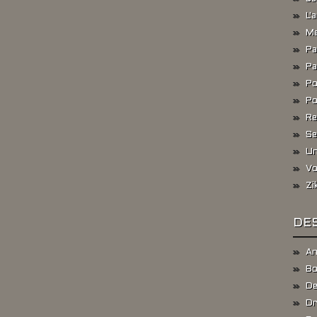
L'
Me
Pa
Pa
Po
Po
Re
Se
Un
Vo
Zi
DES
An
Bo
De
Dr