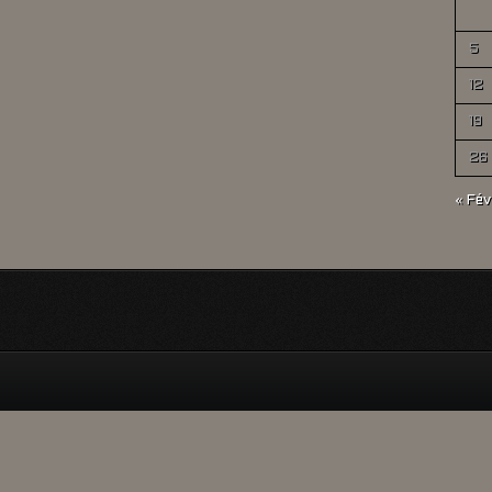
5
12
19
26
« Fév