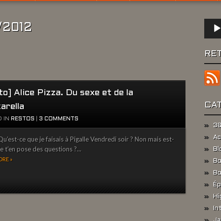
Lect
3/2012
audio
RE
o] Alice Pizza. Du sexe et de la
CA
arella
 IN
RESTOS
|
3 COMMENTS
36
Ac
u’est-ce que je faisais à Pigalle Vendredi soir ? Non mais est-
e t’en pose des questions ?...
Bl
RE »
Bo
Bo
Ép
Hi
In
Ja