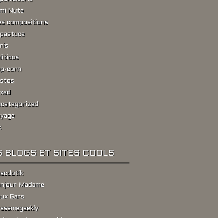
ami Nute
s compositions
pastuce
ris
liticos
p-corn
stos
xed
categorized
yage
k
 BLOGS ET SITES COOLS
ecdotik
njour Madame
ux Gars
essmegeekly