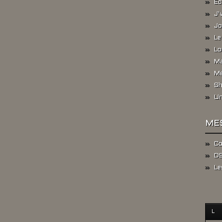
Ec
J'
Jo
Le
Lo
Ma
Me
Sh
Un
ME
Co
DS
Le
L