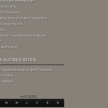
rire c'est comme chier
voulais dire
hn Couscous
 blog de la Chorale Traversière
u'ise going out
liki
yonie – Les bons plans de Léo
ii
 autre blog
S AUTRES SITES
rrespondance et Crème Fouettée
 in Paris
s Geckos
août 2026
M
M
J
V
S
D