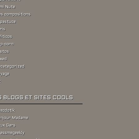
ami Nute
s compositions
pastuce
ris
liticos
p-corn
stos
xed
categorized
yage
k
 BLOGS ET SITES COOLS
ecdotik
njour Madame
ux Gars
essmegeekly