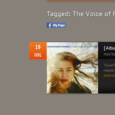
Tagged: The Voice of 
19
[Alb
JUIL
POSTED
Tweet R
négativ
READ MO