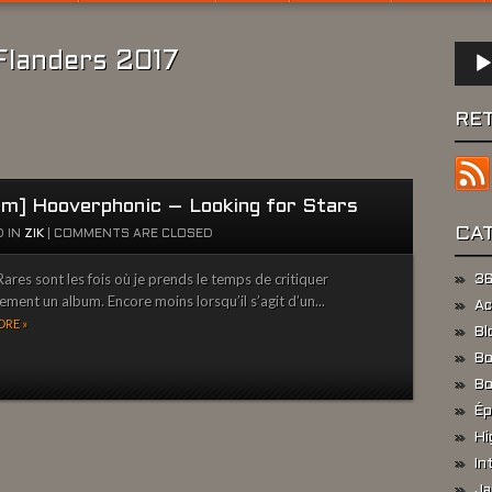
Lect
Flanders 2017
audio
RE
um] Hooverphonic – Looking for Stars
CA
 IN
ZIK
|
COMMENTS ARE CLOSED
ares sont les fois où je prends le temps de critiquer
36
ement un album. Encore moins lorsqu’il s’agit d’un...
Ac
RE »
Bl
Bo
Bo
Ép
Hi
In
Ja