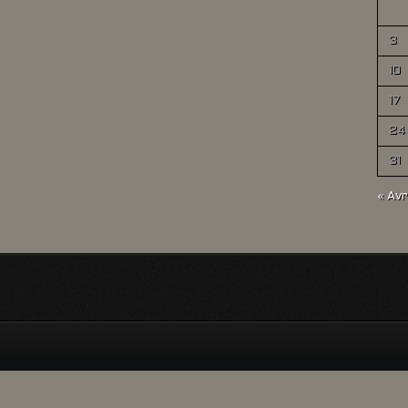
3
10
17
24
31
« Avr