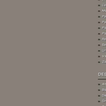
L'
Me
Pa
Pa
Po
Po
Re
Se
Un
Vo
Zi
DES
An
Bo
De
Dr