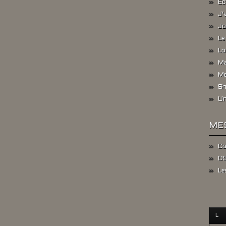
Ec
J'
Jo
Le
Lo
Ma
Me
Sh
Un
ME
Co
DS
Le
L