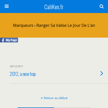
CaliKen.fr
Marqueurs › Ranger Sa Valise Le Jour De L’an
30/12/2011
2012, a new hop
Retour au début