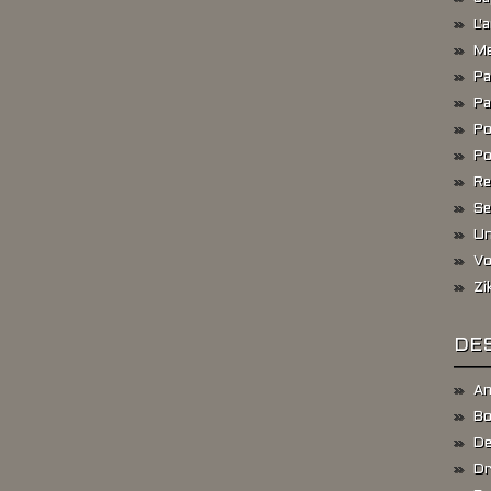
L'
Me
Pa
Pa
Po
Po
Re
Se
Un
Vo
Zi
DES
An
Bo
De
Dr