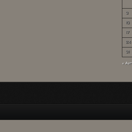
3
10
17
24
31
« Avr