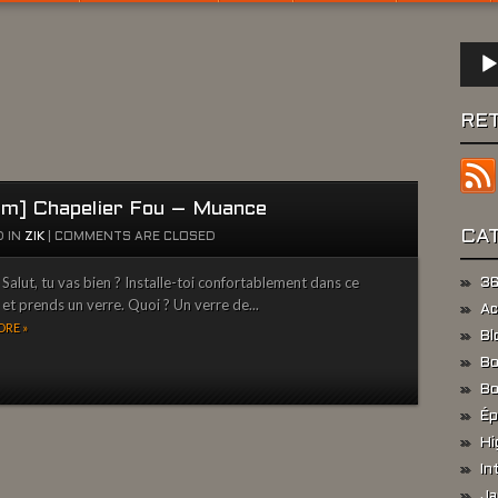
Lect
audio
RE
um] Chapelier Fou – Muance
CA
 IN
ZIK
|
COMMENTS ARE CLOSED
alut, tu vas bien ? Installe-toi confortablement dans ce
36
l et prends un verre. Quoi ? Un verre de...
Ac
RE »
Bl
Bo
Bo
Ép
Hi
In
Ja