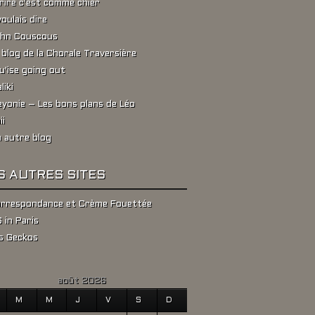
rire c'est comme chier
voulais dire
hn Couscous
 blog de la Chorale Traversière
u'ise going out
liki
yonie – Les bons plans de Léo
ii
 autre blog
S AUTRES SITES
rrespondance et Crème Fouettée
 in Paris
s Geckos
août 2026
M
M
J
V
S
D