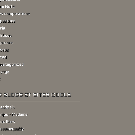
ami Nute
s compositions
pastuce
ris
liticos
p-corn
stos
xed
categorized
yage
k
 BLOGS ET SITES COOLS
ecdotik
njour Madame
ux Gars
essmegeekly