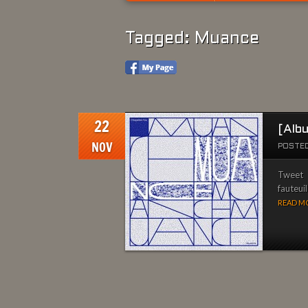
Tagged: Muance
22
[Alb
NOV
POSTED
Tweet S
fauteui
READ MO