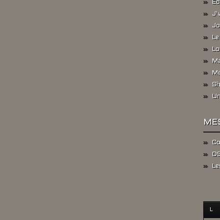
Ec
J'
Jo
Le
Lo
Ma
Me
Sh
Un
ME
Co
DS
Le
L