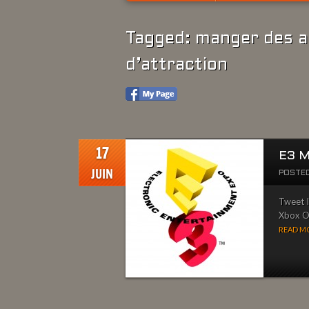
Tagged: manger des a
d’attraction
17
E3 M
JUIN
POSTED
Tweet I
Xbox On
READ MO