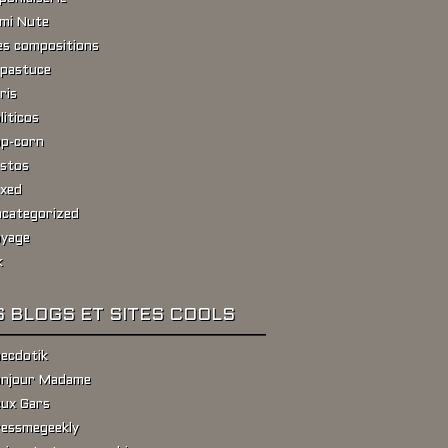
ami Nute
s compositions
pastuce
ris
liticos
p-corn
stos
xed
categorized
yage
k
 BLOGS ET SITES COOLS
ecdotik
njour Madame
ux Gars
essmegeekly