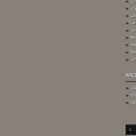
Ec
J'
Jo
Le
Lo
Ma
Me
Sh
Un
ME
Co
DS
Le
L