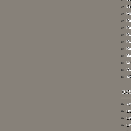
L'
Me
Pa
Pa
Po
Po
Re
Se
Un
Vo
Zi
DES
An
Bo
De
Dr