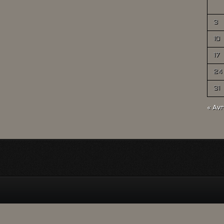
3
10
17
24
31
« Avr