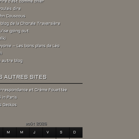
rire c'est comme chier
voulais dire
hn Couscous
 blog de la Chorale Traversière
u'ise going out
liki
yonie – Les bons plans de Léo
ii
 autre blog
S AUTRES SITES
rrespondance et Crème Fouettée
 in Paris
s Geckos
août 2026
M
M
J
V
S
D