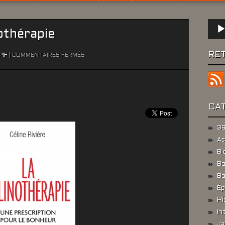
Lect
nothérapie
audio
RE
SUR
PIF
|
COMMENTAIRES FERMÉS
[BOOK’O’PIF]
LA
CÂLINOTHÉRAPIE
CA
36
Ac
Bl
Bo
Bo
Ép
Hi
In
Ja