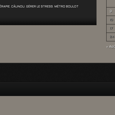
ÉRAPIE
,
CÂLINOU
,
GÉRER LE STRESS
,
MÉTRO BOULOT
3
10
17
24
« Ao