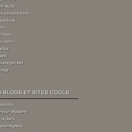
ami Nute
s compositions
pastuce
ris
liticos
p-corn
stos
xed
categorized
yage
k
 BLOGS ET SITES COOLS
ecdotik
njour Madame
ux Gars
essmegeekly