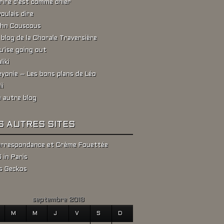
rire c'est comme chier
voulais dire
hn Couscous
 blog de la Chorale Traversière
u'ise going out
liki
yonie – Les bons plans de Léo
ii
 autre blog
S AUTRES SITES
rrespondance et Crème Fouettée
 in Paris
s Geckos
septembre 2018
M
M
J
V
S
D