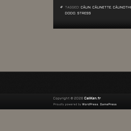
TAGGED:
CÂLIN
,
CÂLINETTE
,
CÂLINOTH
DODO
,
STRESS
Copyright © 2026
CaliKen.fr
Proudly powered by
WordPress
.
GamePress