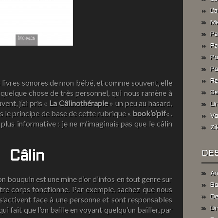
L'
Me
Pa
Pa
Po
Po
es livres sonores de mon bébé, et comme souvent, elle
Re
st quelque chose de très personnel, qui nous ramène à
Se
nt, j’ai pris «
La Câlinothérapie
» un peu au hasard,
Un
s le principe de base de cette rubrique «
book’o’pif
« .
Vo
plus informative : je ne m’imaginais pas que le câlin
Zi
DES
Câlin
An
n bouquin est une mine d’or d’infos en tout genre sur
Bo
notre corps fonctionne. Par exemple, sachez que nous
De
s’activent face à une personne et sont responsables
i fait que l’on baille en voyant quelqu’un bailler, par
Dr