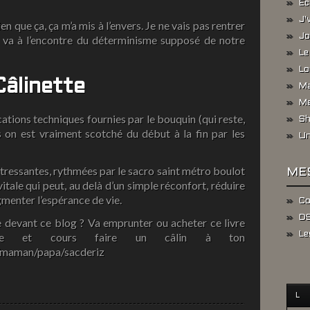
Ec
J'
en que ça, ça m’a mis à l’envers. Je ne vais pas rentrer
Jo
la va à l’encontre du déterminisme supposé de notre
Le
Lo
Câlinette
Ma
Me
cations techniques fournies par le bouquin (qui reste,
Sh
is on est vraiment scotché du début à la fin par les
Un
stressantes, rythmées par le sacro saint métro boulot
ME
itale qui peut, au delà d’un simple réconfort, réduire
ugmenter l’espérance de vie.
Co
DS
e devant ce blog ? Va emprunter ou acheter ce livre
erie et cours faire un câlin à ton
Le
t/maman/papa/sacderiz
L