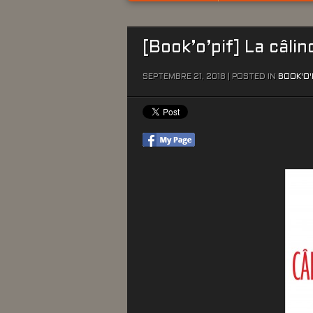
[Book’o’pif] La câli
SEPTEMBRE 21, 2018 | POSTED IN
BOOK'O'