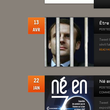
13
Être
AVR
POSTED
Tweet C
sévit f
READ MO
22
Né e
JAN
POSTED
COMME
Tweet I
exposit