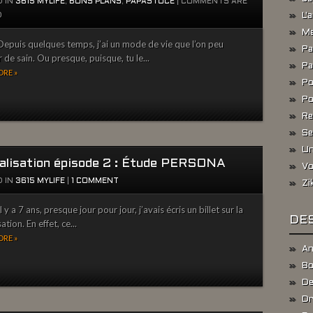
 IN
3615 MYLIFE
,
BONS PLANS
,
PAPASTUCE
|
COMMENTS ARE
D
L'
Me
epuis quelques temps, j’ai un mode de vie que l’on peu
Pa
r de sain. Ou presque, puisque, tu le...
Pa
RE »
Po
Po
Re
Se
Un
alisation épisode 2 : Étude PERSONA
Vo
 IN
3615 MYLIFE
|
1 COMMENT
Zi
 y a 7 ans, presque jour pour jour, j’avais écris un billet sur la
DES
ation. En effet, ce...
RE »
An
Bo
De
Dr