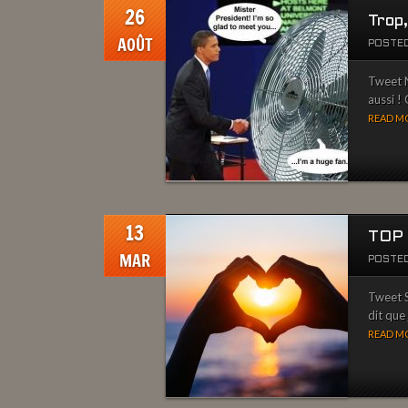
26
Trop,
AOÛT
POSTED
Tweet N
aussi ! 
READ MO
13
TOP 
MAR
POSTED
Tweet Sa
dit que 
READ MO