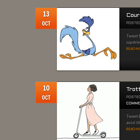
13
Couri
OCT
POSTED
Tweet Si
supérieu
READ MO
10
Trott
OCT
POSTED
COMME
Tweet B
aussi t
READ MO