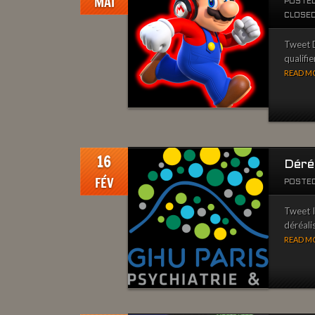
MAI
POSTED
CLOSE
Tweet D
qualifie
READ MO
16
Déré
FÉV
POSTED
Tweet Il
déréalis
READ MO