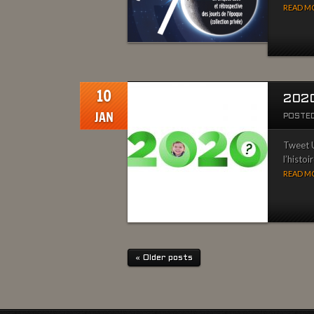
READ MO
10
202
JAN
POSTED
Tweet U
l’histo
READ MO
« Older posts