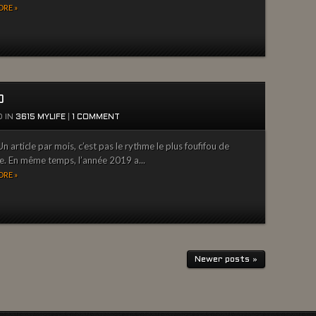
RE »
0
 IN
3615 MYLIFE
|
1 COMMENT
n article par mois, c’est pas le rythme le plus foufifou de
ire. En même temps, l’année 2019 a...
RE »
Newer posts »