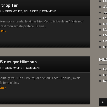
Ec
 trop fan
J'
 IN
3615 MYLIFE
,
POLITICOS
|
1 COMMENT
Jo
Le
on mais attends, tu aimes bien Petitoliv Danlanu ? Mais moi
Lo
C’est mon artiste préféré. Je suis...
Ma
RE »
Me
Sh
Un
ME
5 des gentillesses
 IN
3615 MYLIFE
|
1 COMMENT
Co
DS
lut, ça va ? Non ? Pourquoi ? Ah oui, l’actu. Et puis, j’avais
Le
je ferai plein...
RE »
L