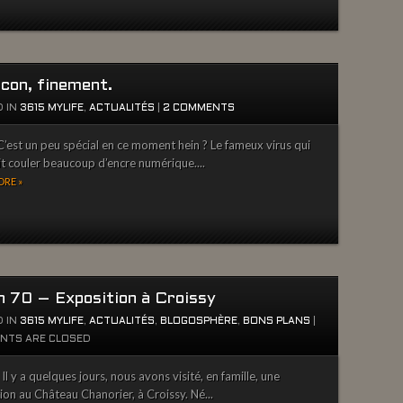
 con, finement.
 IN
3615 MYLIFE
,
ACTUALITÉS
|
2 COMMENTS
’est un peu spécial en ce moment hein ? Le fameux virus qui
ait couler beaucoup d’encre numérique....
RE »
n 70 – Exposition à Croissy
 IN
3615 MYLIFE
,
ACTUALITÉS
,
BLOGOSPHÈRE
,
BONS PLANS
|
NTS ARE CLOSED
l y a quelques jours, nous avons visité, en famille, une
ion au Château Chanorier, à Croissy. Né...