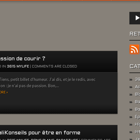
Lect
audio
RE
ssion de courir ?
CA
 IN
3615 MYLIFE
|
COMMENTS ARE CLOSED
ens, petit billet d’humeur. J’ai dis, et je le redis, avec
36
on : je n’ai pas de passion. Bon,...
Ac
RE »
Bl
Bo
Bo
Ép
Hi
aliKonseils pour être en forme
In
Ja