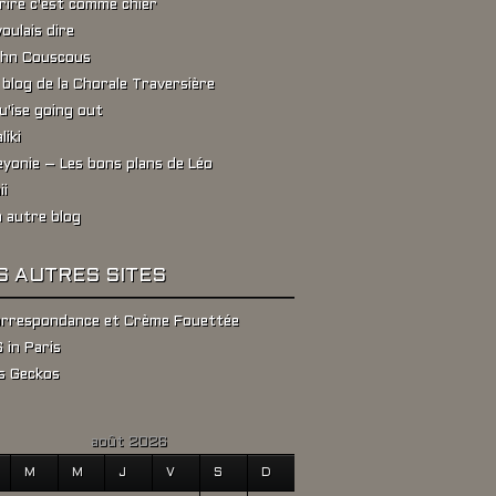
rire c'est comme chier
voulais dire
hn Couscous
 blog de la Chorale Traversière
u'ise going out
liki
yonie – Les bons plans de Léo
ii
 autre blog
S AUTRES SITES
rrespondance et Crème Fouettée
 in Paris
s Geckos
août 2026
M
M
J
V
S
D