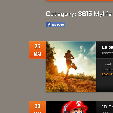
Category: 3615 Mylife
25
La pa
MAI
POSTED
Tweet Ti
convicti
READ MO
20
10 C