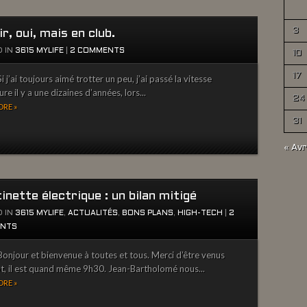
3
r, oui, mais en club.
 IN
3615 MYLIFE
|
2 COMMENTS
10
17
 j’ai toujours aimé trotter un peu, j’ai passé la vitesse
re il y a une dizaines d’années, lors...
24
RE »
31
« Avr
inette électrique : un bilan mitigé
 IN
3615 MYLIFE
,
ACTUALITÉS
,
BONS PLANS
,
HIGH-TECH
|
2
NTS
onjour et bienvenue à toutes et tous. Merci d’être venus
ôt, il est quand même 9h30. Jean-Bartholomé nous...
RE »