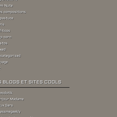
ami Nute
s compositions
pastuce
ris
liticos
p-corn
stos
xed
categorized
yage
k
 BLOGS ET SITES COOLS
ecdotik
njour Madame
ux Gars
essmegeekly