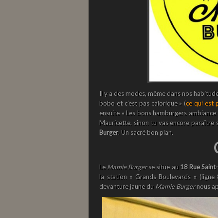
Il y a des modes, même dans nos habitudes
bobo et c’est pas calorique » (
ce qui est 
ensuite « Les bons hamburgers ambiance
Mauricette, sinon tu vas encore paraître st
Burger
. Un sacré bon plan.
Le
Mamie Burger
se situe au
18 Rue Saint-
la station « Grands Boulevards » (ligne 
devanture jaune du
Mamie Burger
nous ap