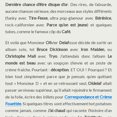
Dernière chance d’être disque d’or
. Des rires, de l’absurde,
aucune chanson sérieuse, des morceaux aux styles différents
(funky avec
Tire-Fesse
, ultra pop-glamour avec
Bérénice
,
rock-californien avec
Parce qu’on est jeune
) et quelques
tubes, comme le fameux clip du
Café
.
Et voilà que Monsieur
Oli
vier
Delaf
osse décide de sortir un
album solo, tel
Bruce Dickinson
avec
Iron Maiden
, ou
Christophe Mali
avec
Tryo
. J’attendais donc l’album
Le
monde est beau
avec un soupçon d’envie et un zeste de
crème fraîche. Pourtant :
déception
. ET OUI ! Pourquoi ? Et
bien tout simplement parce que je pensais qu’en quittant
tout « Monsieur D » et en se retrouvant seul,
Oldelaf
allait
passer un niveau supérieur, qu’il allait rejoindre le firmament
de la folie, écrire des billets pour
Correspondance et Crème
Fouettée
. Si quelques titres sont effectivement hot potatoes
comme jamais, comme
J’ai chaud
qui raconte l’histoire d’un