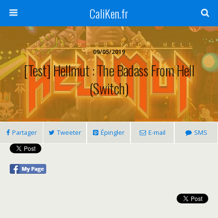
CaliKen.fr
09/05/2019
[Test] Hellmut : The Badass From Hell
(Switch)
Partager
Tweeter
Épingler
E-mail
SMS