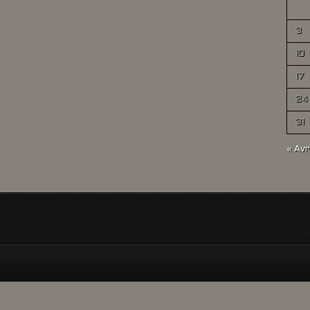
3
10
17
24
31
« Avr