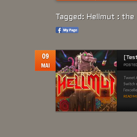
Tagged: Hellmut : the
09
[Tes
MAI
POSTED
Tweet A
Switch 
l’excell
READ MO