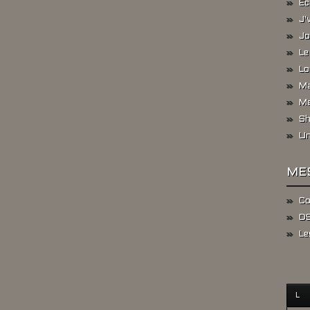
Ec
J'
Jo
Le
Lo
Ma
Me
Sh
Un
ME
Co
DS
Le
L