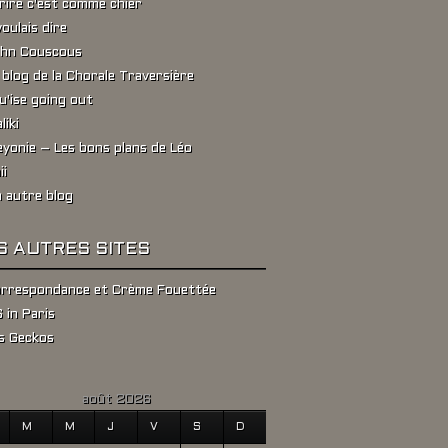
rire c'est comme chier
voulais dire
hn Couscous
 blog de la Chorale Traversière
u'ise going out
liki
yonie – Les bons plans de Léo
ii
 autre blog
S AUTRES SITES
rrespondance et Crème Fouettée
 in Paris
s Geckos
août 2026
M
M
J
V
S
D