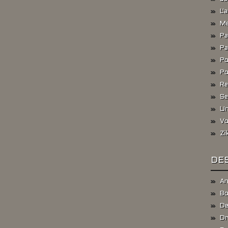
L'
Me
Pa
Pa
Po
Po
Re
Se
Un
Vo
Zi
DES
An
Bo
De
Dr