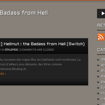
Lect
 Badass from Hell
audio
RE
t] Hellmut : the Badass from Hell (Switch)
CA
 IN
ÉPILEPSIE
|
COMMENTS ARE CLOSED
u royaume des rogue-like, les habitants sont nombreux. La
36
n’est d’ailleurs pas démunie, des titres comme
Ac
entissime Binding of...
Bl
RE »
Bo
Bo
Ép
Hi
In
Ja