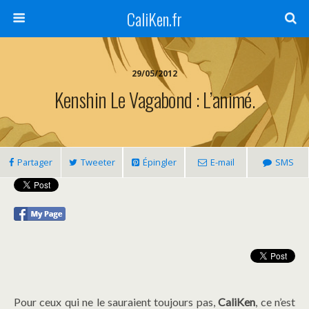
CaliKen.fr
29/05/2012
Kenshin Le Vagabond : L’animé.
Partager
Tweeter
Épingler
E-mail
SMS
Pour ceux qui ne le sauraient toujours pas,
CaliKen
, ce n’est