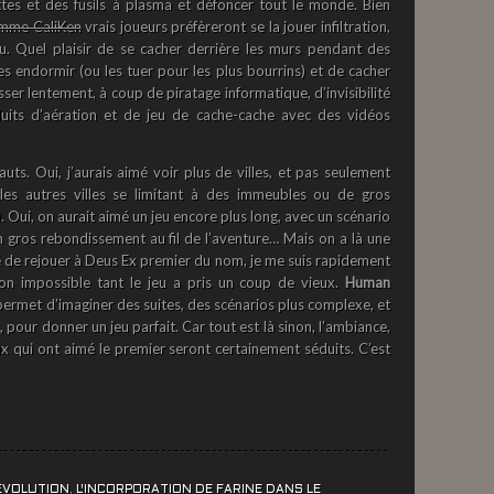
tes et des fusils à plasma et défoncer tout le monde. Bien
comme CaliKen
vrais joueurs préfèreront se la jouer infiltration,
eu. Quel plaisir de se cacher derrière les murs pendant des
es endormir (ou les tuer pour les plus bourrins) et de cacher
sser lentement, à coup de piratage informatique, d’invisibilité
uits d’aération et de jeu de cache-cache avec des vidéos
uts. Oui, j’aurais aimé voir plus de villes, et pas seulement
 (les autres villes se limitant à des immeubles ou de gros
. Oui, on aurait aimé un jeu encore plus long, avec un scénario
 gros rebondissement au fil de l’aventure… Mais on a là une
é de rejouer à Deus Ex premier du nom, je me suis rapidement
on impossible tant le jeu a pris un coup de vieux.
Human
l permet d’imaginer des suites, des scénarios plus complexe, et
 pour donner un jeu parfait. Car tout est là sinon, l’ambiance,
x qui ont aimé le premier seront certainement séduits. C’est
EVOLUTION
,
L'INCORPORATION DE FARINE DANS LE