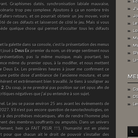
Ec
nt. Graphismes datés, synchronisation labiale mauvaise,
J'
et scénario trop peu complexe. Ajoutons à ça un nombre très
 d’allers-retours, et on pourrait obtenir un jeu moyen, voire
Jo
té de ces défauts et laisseront de côté le jeu. Mais si vous
Le
sède quelque chose qui permet d’occulter tous les défauts
Lo
Ma
t la galette dans sa console, c’est la présentation des menus
Me
it joué à
Deus Ex
premier du nom, un étrange sentiment nous
Sh
présentation, pas la même musique, mais pourtant, les
Un
sence même du premier opus, à la modifier, et nous mettent
de Deus Ex. Les premières heures à jouer me confirment ce
re une petite dose d’ambiance de l’ancienne mouture, et une
ME
érent et extrêmement bien travaillé. Je tiens à souligner au
 2
. Du coup, je ne prendrai pas position sur cet opus afin de
Co
 critiques négatives que j’ai pu entendre à son sujet.
DS
ionel. Le jeu se passe environ 25 ans avant les évènements de
Le
2027. S’il n’est pas encore question de nanotechnologies, on
e à des prothèses mécaniques, afin de rendre l’homme plus
ment des membres souffrants ou amputés. Dans un univers
lement, hein ça FAIT PEUR !!!), l’humanité est en pleine
L
t pour que chacun ait le droit de pouvoir s’installer des