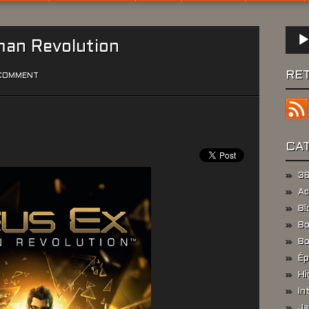
Lect
man Revolution
audio
RE
 COMMENT
CA
36
Ac
Bl
Bo
Bo
Ép
Hi
In
Ja