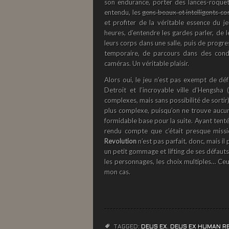
son endurance, porter des lances-roquet
entendu, les
gens beaux et intelligents 
et profiter de la véritable essence du j
heures, d’entendre les gardes parler, de l
leurs corps dans une salle, puis de progre
temporaire, de parcours dans des cond
caméras. Un véritable plaisir.
Alors oui, le jeu n’est pas exempt de défa
Detroit et l’incroyable ville d’Hengsha
complexes, mais sans possibilité de sortir)
plus complexe, puisqu’on ne trouve aucun
formidable base pour la suite. Ayant tent
rendu compte que c’était presque missi
Revolution
n’est pas parfait, donc, mais i
un petit gommage et lifting de ses défauts,
les personnages, les choix multiples… Ceu
mon cas.
TAGGED:
DEUS EX
,
DEUS EX HUMAN R