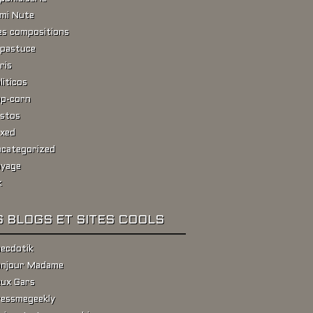
ami Nute
s compositions
pastuce
ris
liticos
p-corn
stos
xed
categorized
yage
k
 BLOGS ET SITES COOLS
ecdotik
njour Madame
ux Gars
essmegeekly