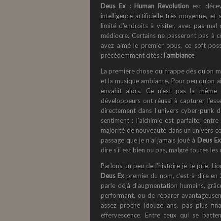
Deus Ex : Human Revolution
est déceva
intelligence artificielle très moyenne, 
limité d’endroits à visiter, avec pas mal
médiocre. Certains ne passeront pas à cô
avez aimé le premier opus, ce soft pos
précédemment cités :
l’ambiance
.
La première chose qui frappe dès qu’on me
et la musique ambiante. Pour peu qu’on a
envahit alors. Ce n’est pas la même 
développeurs ont réussi à capturer l’es
directement dans l’univers cyber-punk 
sentiment : l’alchimie est parfaite, ent
majorité de nouveauté dans un univers coh
passage que je n’ai jamais joué à
Deus Ex
dire s’il est bien ou pas, malgré toutes les
Parlons un peu de l’histoire je te prie, L
Deus Ex
premier du nom, c’est-à-dire en 
parle déjà d’augmentation humains, grâc
performant, ou de réparer avantageuse
assez proche (douze ans, pas plus fina
effervescence. Entre ceux qui se batten