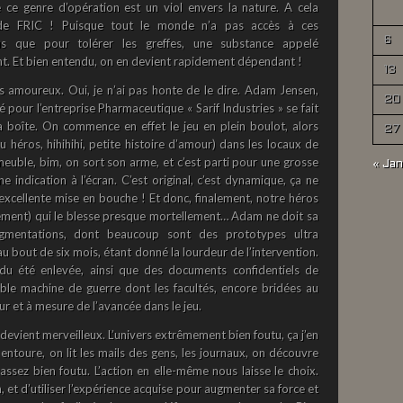
ce genre d’opération est un viol envers la nature. A cela
 de FRIC ! Puisque tout le monde n’a pas accès à ces
6
us que pour tolérer les greffes, une substance appelé
t. Et bien entendu, on en devient rapidement dépendant !
13
s amoureux. Oui, je n’ai pas honte de le dire. Adam Jensen,
20
é pour l’entreprise Pharmaceutique « Sarif Industries » se fait
a boîte. On commence en effet le jeu en plein boulot, alors
27
héros, hihihihi, petite histoire d’amour) dans les locaux de
meuble, bim, on sort son arme, et c’est parti pour une grosse
« Jan
indication à l’écran. C’est original, c’est dynamique, ça ne
 excellente mise en bouche ! Et donc, finalement, notre héros
stement) qui le blesse presque mortellement… Adam ne doit sa
ugmentations, dont beaucoup sont des prototypes ultra
au bout de six mois, étant donné la lourdeur de l’intervention.
du été enlevée, ainsi que des documents confidentiels de
able machine de guerre dont les facultés, encore bridées au
r et à mesure de l’avancée dans le jeu.
devient merveilleux. L’univers extrêmement bien foutu, ça j’en
ntoure, on lit les mails des gens, les journaux, on découvre
assez bien foutu. L’action en elle-même nous laisse le choix.
n, et d’utiliser l’expérience acquise pour augmenter sa force et