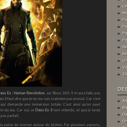
L'
Me
Pa
Pa
Po
Po
Re
Se
Un
Vo
Zi
DES
eus Ex : Human Revolution
, sur Xbox 360. Il m’aura fallu pas
s il faut dire que je ne me suis vraiment pas pressé. Car c’est
An
 qui demande une immersion totale. C’est ainsi qu’on peut
Bo
uts du jeu. Car oui, ce
Deus Ex 3
tant attendu, et que je teste
De
pas parfait.
Dr
a peine de tourner autour du bichon. Par plusieurs aspects,