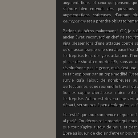
augmentations, et ceux qui pensent que 
s’ajoute bien entendu des questions
augmentations coûteuses, d’autant pl
neuropozyne
est à prendre obligatoiremen
Parlons du héros maintenant ! OK, je sui
ancien Swat, reconverti en chef de sécurit
giga blesser lors d’une attaque contre s
qu’on accompagne une chercheuse (l’ex du 
l’entreprise. Bim, des gens attaquent l’im
phase de shoot en mode FPS, sans aucune 
révolutionne pas le genre, mais c’est une
se fait exploser par un type modifié (ju
survie qu’à l’ajout de nombreuses a
perfectionnés, et ne reprend le travail qu’
Son ex copine chercheuse a bien enten
l’entreprise. Adam est devenu une vérit
départ, seront peu à peu débloquées, au fu
Et c’est là que tout commence et que tout 
ai parlé. On découvre le monde qui nous e
que tout s’agite autour de nous, et c’est 
Libre au joueur de choisir d’être un bourri