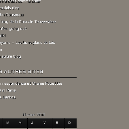
rire c'est comme chier
voulais dire
hn Couscous
 blog de la Chorale Traversière
u'ise going out
liki
yonie – Les bons plans de Léo
ii
 autre blog
S AUTRES SITES
rrespondance et Crème Fouettée
 in Paris
s Geckos
février 2012
M
M
J
V
S
D