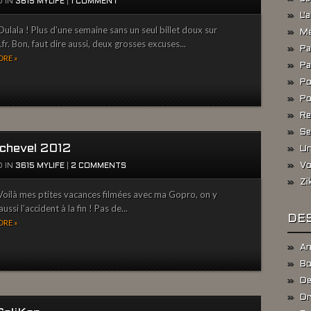
 IN
3615 MYLIFE
|
1 COMMENT
L'
ulala ! Plus d’une semaine sans un seul billet doux sur
Me
fr. Bon, faut dire aussi, deux grosses excuses...
Pa
RE »
Pa
Po
Po
Re
Se
chevel 2012
Un
Vo
 IN
3615 MYLIFE
|
2 COMMENTS
Zi
oilà mes ptites vacances filmées avec ma Gopro, on y
ussi l’accident à la fin ! Pas de...
DES
RE »
An
Bo
De
Dr