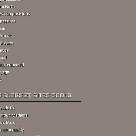
ami Nute
s compositions
pastuce
ris
liticos
p-corn
stos
xed
categorized
yage
k
 BLOGS ET SITES COOLS
ecdotik
njour Madame
ux Gars
essmegeekly