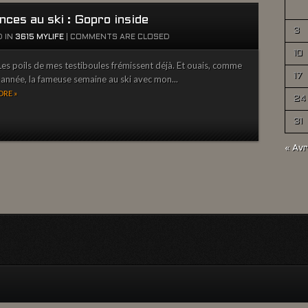
ces au ski : Gopro inside
3
 IN
3615 MYLIFE
|
COMMENTS ARE CLOSED
10
es poils de mes testiboules frémissent déjà. Et ouais, comme
17
année, la fameuse semaine au ski avec mon...
RE »
24
31
« Avr