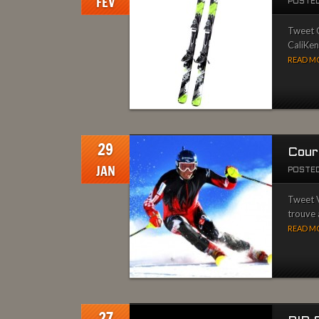
FÉV
POSTED
Tweet O
CaliKen.
READ MO
29
Cour
JAN
POSTED
Tweet V
trouve a
READ MO
27