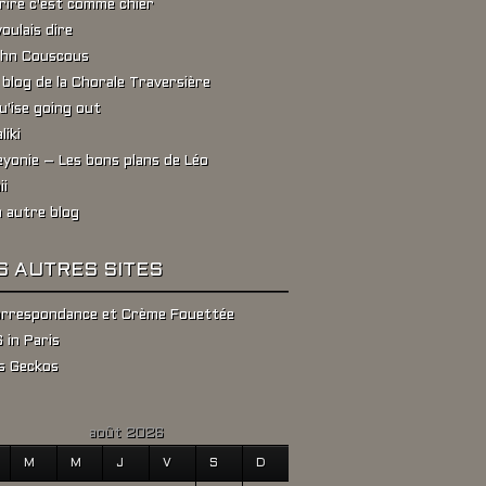
rire c'est comme chier
voulais dire
hn Couscous
 blog de la Chorale Traversière
u'ise going out
liki
yonie – Les bons plans de Léo
ii
 autre blog
S AUTRES SITES
rrespondance et Crème Fouettée
 in Paris
s Geckos
août 2026
M
M
J
V
S
D