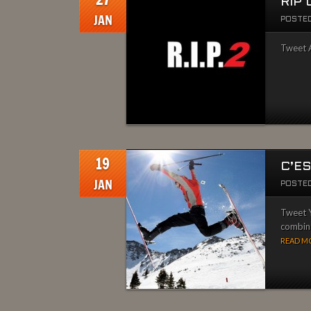
RIP 
JAN
POSTED
Tweet A
19
C’ES
JAN
POSTED
Tweet Y
combina
READ MO