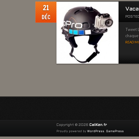
21
Vacan
DÉC
POSTED
Tweet L
chaque 
READ MO
Copyright © 2026
CaliKen.fr
Proudly powered by
WordPress
.
GamePress