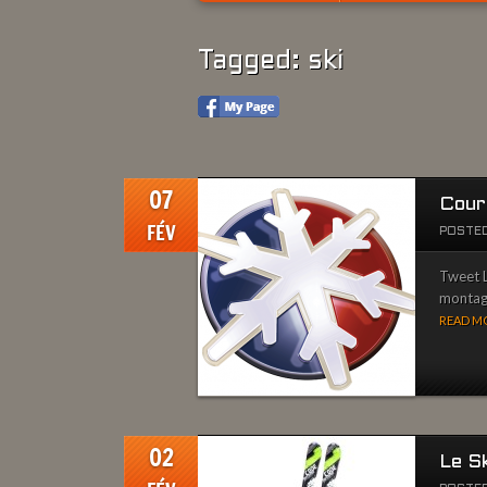
Tagged: ski
07
Cour
FÉV
POSTED
Tweet L
montagn
READ MO
02
Le S