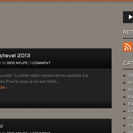
Lect
audio
RE
chevel 2013
CA
 IN
3615 MYLIFE
|
1 COMMENT
a voilà ! La pitite vidéo-résumé de nos exploits à la
36
e. Pour le coup, je me suis lâché...
Ac
RE »
Bl
Bo
Bo
Ép
Hi
ki
In
Ja