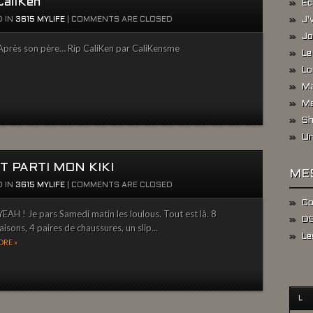
CaliKen
Ec
 IN
3615 MYLIFE
|
COMMENTS ARE CLOSED
J'
Jo
près son père… Rip CaliKen par CaliKensme
Le
Lo
Ma
Me
Sh
Un
T PARTI MON KIKI
ME
 IN
3615 MYLIFE
|
COMMENTS ARE CLOSED
Co
EAH ! Je pars Samedi matin les loulous. Tout est là. 8
DS
isons, 4 paires de chaussures, un slip...
Le
RE »
L