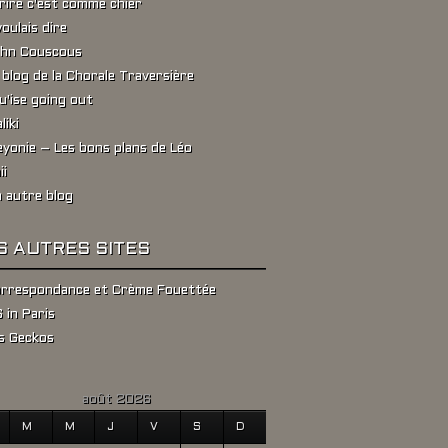
rire c'est comme chier
voulais dire
hn Couscous
 blog de la Chorale Traversière
u'ise going out
liki
yonie – Les bons plans de Léo
ii
 autre blog
S AUTRES SITES
rrespondance et Crème Fouettée
 in Paris
s Geckos
août 2026
M
M
J
V
S
D