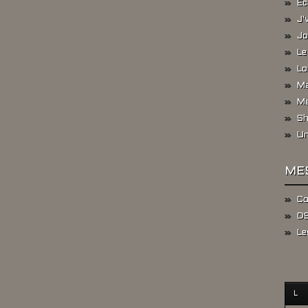
Ec
J'
Jo
Le
Lo
Ma
Me
Sh
Un
ME
Co
DS
Le
L