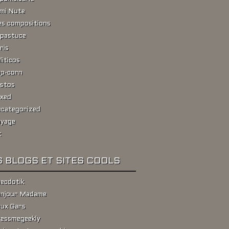
ami Nute
s compositions
pastuce
ris
liticos
p-corn
stos
xed
categorized
yage
k
 BLOGS ET SITES COOLS
ecdotik
njour Madame
ux Gars
essmegeekly