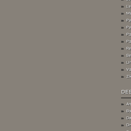
L'
Me
Pa
Pa
Po
Po
Re
Se
Un
Vo
Zi
DES
An
Bo
De
Dr