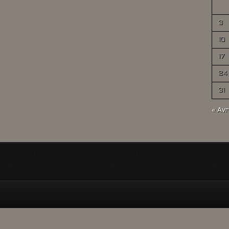
3
10
17
24
31
« Avr