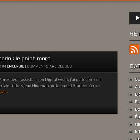
Lect
audio
RE
ndo : le point mort
CA
 IN
ÉPILEPSIE
|
COMMENTS ARE CLOSED
près avoir assisté à son Digital Event, j’ai pu tester « en
36
certains futurs jeux Nintendo, notamment StarFox Zero...
Ac
RE »
Bl
Bo
Bo
Ép
Hi
In
Ja