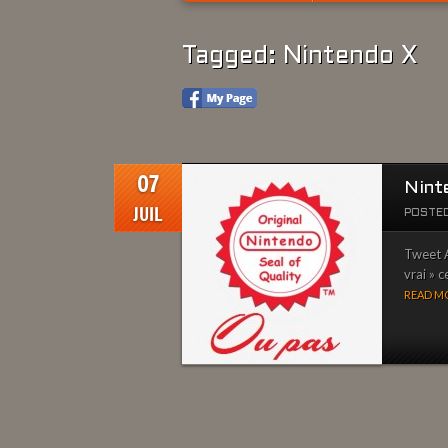
Tagged: Nintendo X
07
Ninte
JUIL
POSTED
Tweet A
vrai » 
READ MO