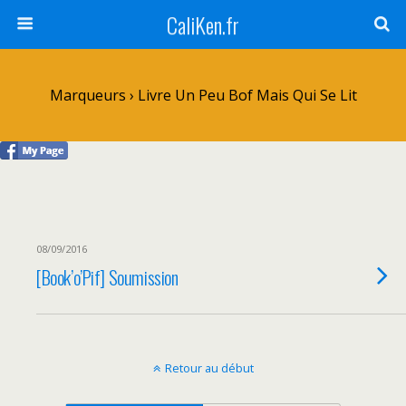
CaliKen.fr
Marqueurs › Livre Un Peu Bof Mais Qui Se Lit
08/09/2016
[Book’o’Pif] Soumission
Retour au début