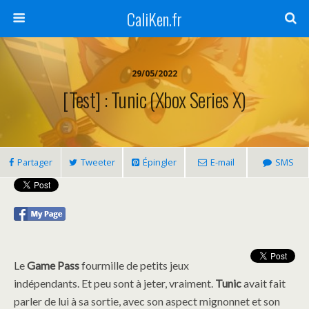
CaliKen.fr
29/05/2022
[Test] : Tunic (Xbox Series X)
Partager
Tweeter
Épingler
E-mail
SMS
Le
Game Pass
fourmille de petits jeux
indépendants. Et peu sont à jeter, vraiment.
Tunic
avait fait
parler de lui à sa sortie, avec son aspect mignonnet et son