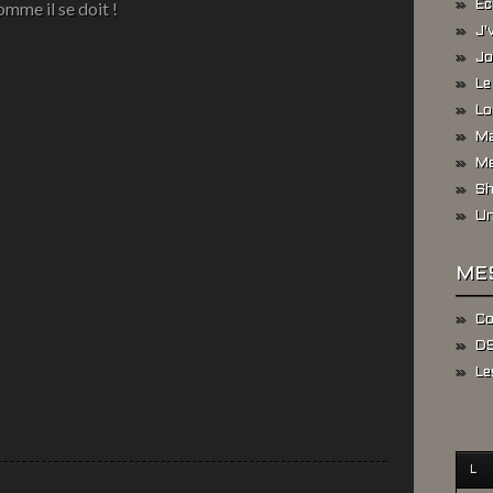
omme il se doit !
Ec
J'
Jo
Le
Lo
Ma
Me
Sh
Un
ME
Co
DS
Le
L