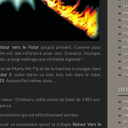
L'
Me
Pa
Pa
Po
Po
etour vers le Futur
jusqu’à présent. Comme pour
Re
ilm est une référence pour moi. Scénario, musique,
Se
de ce long-métrage une véritable légende !
Un
tures de Marty Mc Fly et de la machine à voyager dans
Vo
utur 2
, notre héros va loin, très loin dans le futur,
Zi
15
. Aujourd’hui même, donc…
DES
ieux ! D’ailleurs, cette vision du futur de 1985 est-
An
que ça.
Bo
 inventions qui ont effectivement eut lieu.
De
Dr
evoir ce monument qu’est la trilogie
Retour Vers le