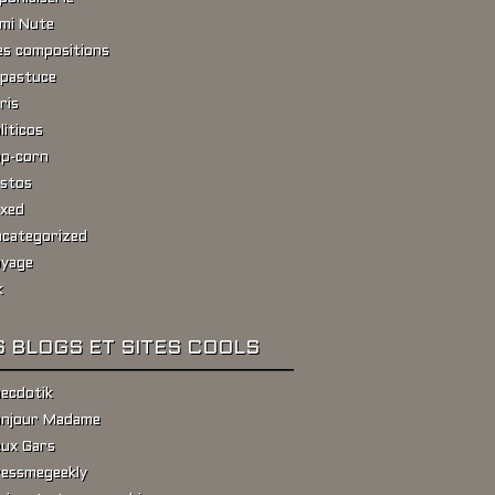
ami Nute
s compositions
pastuce
ris
liticos
p-corn
stos
xed
categorized
yage
k
 BLOGS ET SITES COOLS
ecdotik
njour Madame
ux Gars
essmegeekly