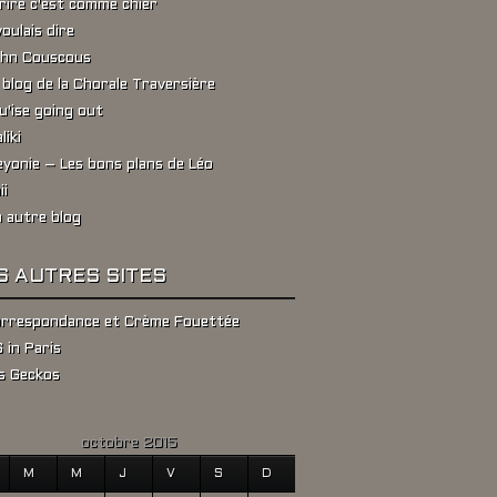
rire c'est comme chier
voulais dire
hn Couscous
 blog de la Chorale Traversière
u'ise going out
liki
yonie – Les bons plans de Léo
ii
 autre blog
S AUTRES SITES
rrespondance et Crème Fouettée
 in Paris
s Geckos
octobre 2015
M
M
J
V
S
D