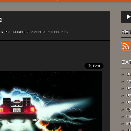
Lect
é
audio
RE
SUR
ÉS
,
POP-CORN
|
COMMENTAIRES FERMÉS
RETOUR
VERS
LE
PASSÉ
CA
36
Ac
Bl
Bo
Bo
Ép
Hi
In
Ja