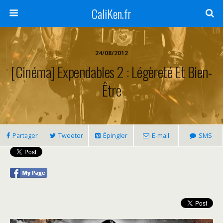
CaliKen.fr
24/08/2012
[Cinéma] Expendables 2 : Légèreté Et Bien-
Être
Partager
Tweeter
Épingler
E-mail
SMS