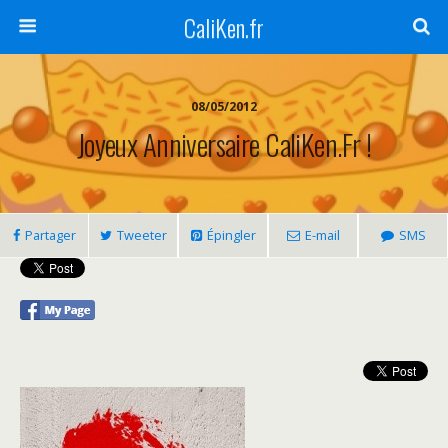
CaliKen.fr
08/05/2012
Joyeux Anniversaire CaliKen.fr !
Partager
Tweeter
Épingler
E-mail
SMS