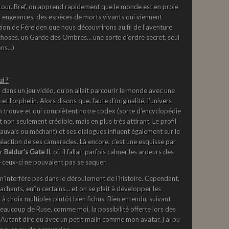
a tour. Bref, on apprend rapidement que le monde est en proie
es engeances, des espèces de morts vivants qui viennent
ion de Férelden que nous découvrirons au fil de l’aventure.
 choses, un Garde des Ombres… une sorte d’ordre secret, seul
ons…)
ui ?
, dans un jeu vidéo, qu’on allait parcourir le monde avec une
 l’orphelin. Alors disons que, faute d’originalité, l’univers
n trouve et qui complètent notre codex (sorte d’encyclopédie
ft non seulement crédible, mais en plus très attirant. Le profil
mauvais ou méchant) et ses dialogues influent également sur le
réaction de ses camarades. Là encore, c’est une esquisse par
ur
Baldur’s Gate II
, où il fallait parfois calmer les ardeurs des
ceux-ci ne pouvaient pas se saquer.
a n’interfère pas dans le déroulement de l’histoire. Cependant,
achants, enfin certains… et on se plait à développer les
à choix multiples plutôt bien fichus. Bien entendu, suivant
beaucoup de Ruse, comme moi, la possibilité offerte lors des
Autant dire qu’avec un petit malin comme mon avatar, j’ai pu