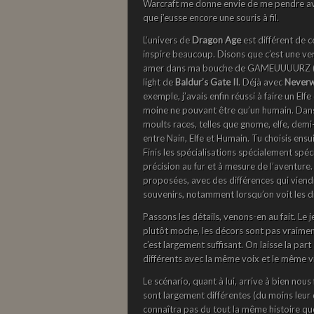
Warcraft me donne envie de me pendre avec
que j’eusse encore une souris à fil.
L’univers de
Dragon Age
est différent de c
inspire beaucoup. Disons que c’est une versi
amer dans ma bouche de GAMEUUUURZ (je va
light de
Baldur’s Gate II
. Déjà avec
Neverw
exemple, j’avais enfin réussi à faire un Elf
moine ne pouvant être qu’un humain. Da
moults races, telles que gnome, elfe, demi
entre Nain, Elfe et Humain. Tu choisis ensuit
Finis les spécialisations spécialement sp
précision au fur et à mesure de l’aventure.
proposées, avec des différences qui viend
souvenirs, notamment lorsqu’on voit les d
Passons les détails, venons-en au fait. Le je
plutôt moche, les décors sont pas vraiment 
c’est largement suffisant. On laisse la pa
différents avec la même voix et le même vi
Le scénario, quant à lui, arrive à bien nous
sont largement différentes (du moins leur 
connaîtra pas du tout la même histoire que 