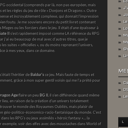
Ec
RPG occidental (comprends par là, non pas européen, mais
J'
 et les règles du jeu de rôle « Donjons et Dragons ». Outre
Jo
 immense et incroyablement complexe, qui donnait l’impression
en foutu. Je me souviens encore du petit livret contenant
Le
Mages ou les Sorciers dans le jeu. Il était d’une épaisseur à
Lo
ate II
s’est rapidement imposé comme LA référence du RPG
Ma
r j’ai eu beaucoup de mal avec d’autres titres, que je
Me
 les suites « officielles », ou du moins reprenant l’univers,
Sh
râce à mes yeux, dans ce domaine.
Un
ME
c’était l’héritier de
Baldur’s
ce jeu. Mais faute de temps et
cemment, grâce à mon super gentil voisin qui me l’a prêté pour
Co
DS
ragon Age
flaire un peu
BG II
, il s’en différencie quand même
Le
ieu, en raison de la création d’un univers totalement
retrouver le monde des Royaumes Oubliés, mais plaisir de
tion géo-politico-économico-racio-fantaisique du monde. C’est
 dans les RPG’s ou jeux assimilés « héroïc fantasy »… la
L
 Par exemple, voir des elfes avec des moustaches dans World of