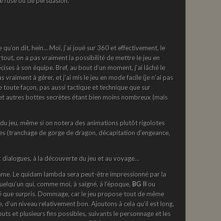
 ruse ou de persuasion.
qu’on dit, hein… Moi, j’ai joué sur 360 et effectivement, le
tout, on a pas vraiment la possibilité de mettre le jeu en
ises à son équipe. Bref, au bout d’un moment, j’ai lâché le
 vraiment à gérer, et j’ai mis le jeu en mode facile (je n’ai pas
e toute façon, pas aussi tactique et technique que sur
es et autres bottes secrètes étant bien moins nombreux (mais
t du jeu, même si on notera des animations plutôt rigolotes
es (tranchage de gorge de dragon, décapitation d’engeance,
ux dialogues, à la découverte du jeu et au voyage…
rythme. Le quidam lambda sera peut-être impressionné par la
 quelqu’un qui, comme moi, à saigné, à l’époque,
BG II
ou
ré que surpris. Dommage, car le jeu propose tout de même
 d’un niveau relativement bon. Ajoutons à cela qu’il est long,
uts et plusieurs fins possibles, suivants le personnage et les