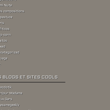
ami Nute
s compositions
pastuce
ris
liticos
p-corn
stos
xed
categorized
yage
k
 BLOGS ET SITES COOLS
ecdotik
njour Madame
ux Gars
essmegeekly