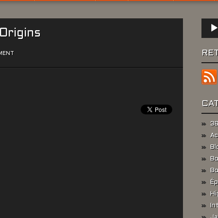
Lect
Origins
audio
RE
MENT
CA
36
Ac
Bl
Bo
Bo
Ép
Hi
In
Ja