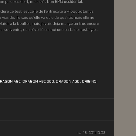
non pas excellent, mais très bon
RPG occidental
.
lure ce test, est celle de l’entrecôte à Hippopotamus.
iande. Tu sais qu’elle va être de qualité, mais elle ne
laisir à la bouffer, mais j’avais déjà mangé un truc encore
s souvenirs, et a réveillé en moi une certaine nostalgie…
RAGON AGE
,
DRAGON AGE 360
,
DRAGON AGE : ORIGINS
,
mai 18, 2011 12:02