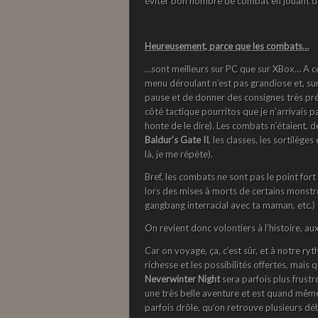
éviter bon nombre de combat en jouant de
Heureusement, parce que les combats…
…sont meilleurs sur PC que sur XBox… A ce 
menu déroulant n’est pas grandiose et, sur
pause et de donner des consignes très préc
côté tactique pourritos que je n’arrivais pas
honte de le dire). Les combats n’étaient, d
Baldur’s Gate II
, les classes, les sortilèg
là, je me répète).
Bref, les combats ne sont pas le point for
lors des mises à morts de certains monstr
gangbang interracial avec ta maman, etc.)
On revient donc volontiers à l’histoire, a
Car on voyage, ça, c’est sûr, et à notre 
richesse et les possibilités offertes, mais
Neverwinter Night
sera parfois plus frust
une très belle aventure et est quand même,
parfois drôle, qu’on retrouve plusieurs déb