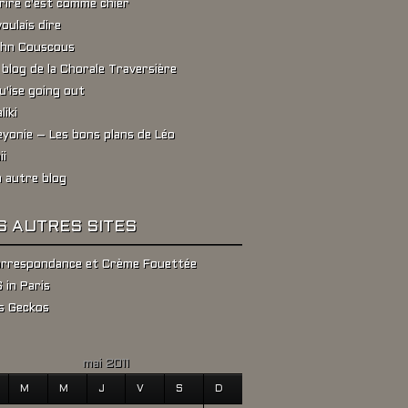
rire c'est comme chier
voulais dire
hn Couscous
 blog de la Chorale Traversière
u'ise going out
liki
yonie – Les bons plans de Léo
ii
 autre blog
S AUTRES SITES
rrespondance et Crème Fouettée
 in Paris
s Geckos
mai 2011
M
M
J
V
S
D