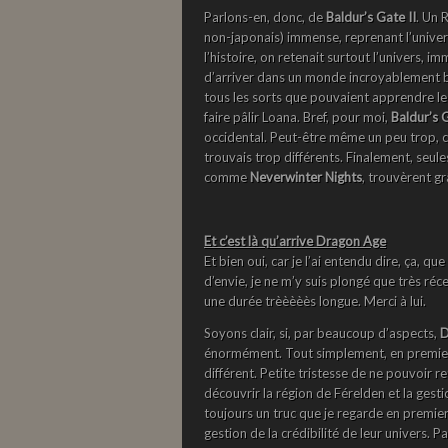
Parlons-en, donc, de
Baldur’s Gate II
. Un 
non-japonais) immense, reprenant l’univers
l’histoire, on retenait surtout l’univers,
d’arriver dans un monde incroyablement bi
tous les sorts que pouvaient apprendre les 
faire pâlir Loana. Bref, pour moi,
Baldur’s G
occidental. Peut-être même un peu trop, ca
trouvais trop différents. Finalement, seules
comme
Neverwinter Nights
, trouvèrent g
Et c’est là qu’arrive Dragon Age
Et bien oui, car je l’ai entendu dire, ça, que 
d’envie, je ne m’y suis plongé que très ré
une durée trèèèèès longue. Merci à lui.
Soyons clair, si, par beaucoup d’aspects,
D
énormément. Tout simplement, en premier l
différent. Petite tristesse de ne pouvoir 
découvrir la région de Férelden et la ges
toujours un truc que je regarde en premier
gestion de la crédibilité de leur univers.