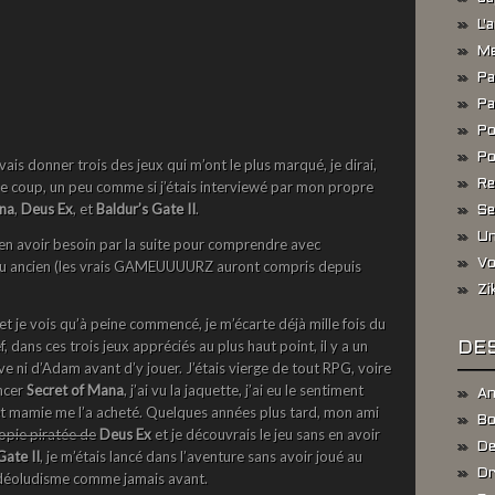
L'
Me
Pa
Pa
Po
Po
evais donner trois des jeux qui m’ont le plus marqué, je dirai,
r le coup, un peu comme si j’étais interviewé par mon propre
Re
ana
,
Deus Ex
, et
Baldur’s Gate II
.
Se
Un
as en avoir besoin par la suite pour comprendre avec
e jeu ancien (les vrais GAMEUUUURZ auront compris depuis
Vo
Zi
 et je vois qu’à peine commencé, je m’écarte déjà mille fois du
ef, dans ces trois jeux appréciés au plus haut point, il y a un
DES
ve ni d’Adam avant d’y jouer. J’étais vierge de tout RPG, voire
ncer
Secret of Mana
, j’ai vu la jaquette, j’ai eu le sentiment
An
t mamie me l’a acheté. Quelques années plus tard, mon ami
Bo
opie piratée de
Deus Ex
et je découvrais le jeu sans en avoir
De
Gate II
, je m’étais lancé dans l’aventure sans avoir joué au
Dr
 vidéoludisme comme jamais avant.