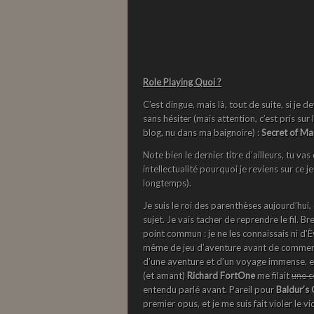
Role Playing Quoi ?
C’est dingue, mais là, tout de suite, si je d
sans hésiter (mais attention, c’est pris su
blog, nu dans ma baignoire) :
Secret of M
Note bien le dernier titre d’ailleurs, tu v
intellectualité pourquoi je reviens sur c
longtemps).
Je suis le roi des parenthèses aujourd’hui,
sujet. Je vais tacher de reprendre le fil. Br
point commun : je ne les connaissais ni d’È
même de jeu d’aventure avant de comme
d’une aventure et d’un voyage immense, e
(et amant)
Richard FortOne
me filait
une c
entendu parlé avant. Pareil pour
Baldur’s 
premier opus, et je me suis fait violer le