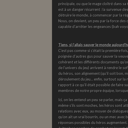
principale, ou que le mage cloîtré dans s
est à un danger récurrent : la survenue d
détruire le monde, à commencer par la rég
Nous, on devient, un peu par la force des
capable d’arrêter les engeances (bah voy
Tiens, si j’allais sauver le monde aujourd’h
C’est pas comme si c’était la première fois
poignée d’autres gus pour sauver la veuve et
cohérent et les différents documents qu’o
de l’univers du jeu) arrivent à rendre le so
du héros, son alignement (qu’il soit bon, 
déroulement du jeu… enfin, surtout sur la 
rapport à ce qu’il était possible de faire s
membres de notre propre équipe, lorsque 
Ici, on les entend un peu se parler, mais ç
même s’ils sont moches, les héros sont att
relations avec eux, au moyen de dialogues 
qu’on ait un vrai bourrin, ou un mec avec 
réponses possibles du héros augmentent. 