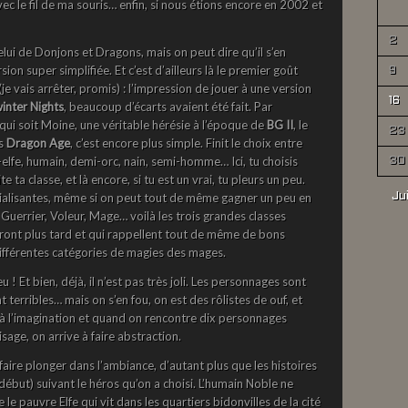
 le fil de ma souris… enfin, si nous étions encore en 2002 et
2
elui de Donjons et Dragons, mais on peut dire qu’il s’en
on super simplifiée. Et c’est d’ailleurs là le premier goût
9
is arrêter, promis) : l’impression de jouer à une version
16
inter Nights
, beaucoup d’écarts avaient été fait. Par
e qui soit Moine, une véritable hérésie à l’époque de
BG II
, le
23
ns
Dragon Age
, c’est encore plus simple. Finit le choix entre
-elfe, humain, demi-orc, nain, semi-homme… Ici, tu choisis
30
e ta classe, et là encore, si tu est un vrai, tu pleurs un peu.
écialisantes, même si on peut tout de même gagner un peu en
Ju
 Guerrier, Voleur, Mage… voilà les trois grandes classes
ront plus tard et qui rappellent tout de même de bons
ifférentes catégories de magies des mages.
u ! Et bien, déjà, il n’est pas très joli. Les personnages sont
terribles… mais on s’en fou, on est des rôlistes de ouf, et
rt à l’imagination et quand on rencontre dix personnages
sage, on arrive à faire abstraction.
 faire plonger dans l’ambiance, d’autant plus que les histoires
début) suivant le héros qu’on a choisi. L’humain Noble ne
le pauvre Elfe qui vit dans les quartiers bidonvilles de la cité