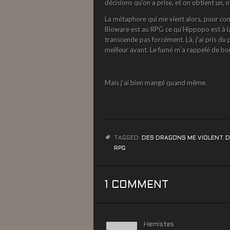
décisions qu’on a prise, et on obtient un, 
La métaphore qui me vient alors, pour conc
Bioware est au RPG ce qu’Hippopo est à la v
transcende pas forcément. Là, j’ai pris du p
meilleur avant. Le fumé m’a rappelé de bon
Mais j’ai bien mangé quand même.
TAGGED:
DES DRAGONS ME VIOLENT
,
D
RPG
1 COMMENT
Hemistes