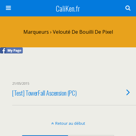
CaliKen.fr
Marqueurs › Velouté De Bouilli De Pixel
21/05/2015
[Test] TowerFall Ascension (PC)
Retour au début