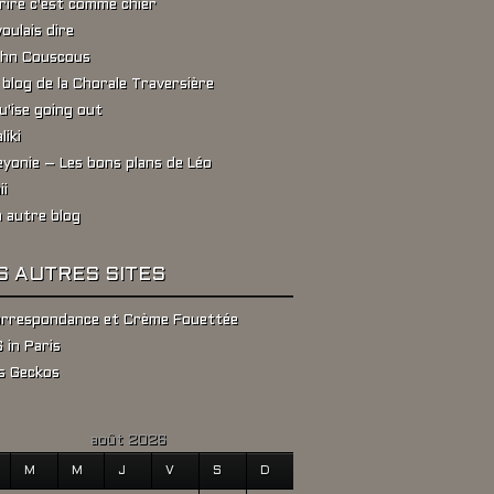
rire c'est comme chier
voulais dire
hn Couscous
 blog de la Chorale Traversière
u'ise going out
liki
yonie – Les bons plans de Léo
ii
 autre blog
S AUTRES SITES
rrespondance et Crème Fouettée
 in Paris
s Geckos
août 2026
M
M
J
V
S
D