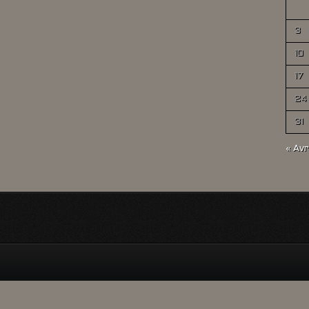
3
10
17
24
31
« Avr