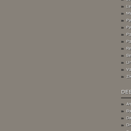
L'
Me
Pa
Pa
Po
Po
Re
Se
Un
Vo
Zi
DES
An
Bo
De
Dr