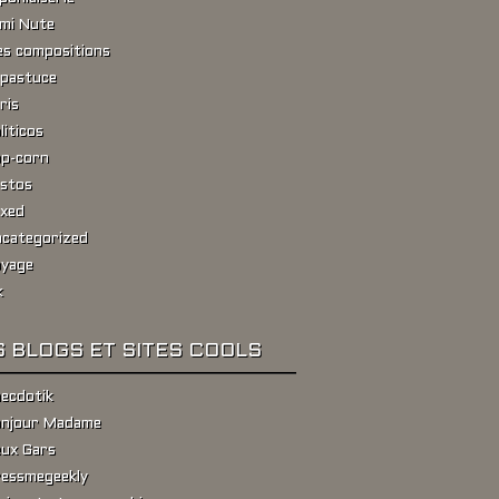
ami Nute
s compositions
pastuce
ris
liticos
p-corn
stos
xed
categorized
yage
k
 BLOGS ET SITES COOLS
ecdotik
njour Madame
ux Gars
essmegeekly