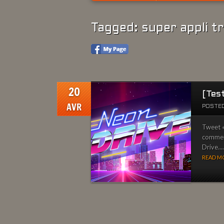
Tagged: super appli t
20
[Tes
AVR
POSTED
Tweet «
comment
Drive....
READ MO