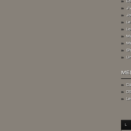
Ec
J'
Jo
Le
Lo
Ma
Me
Sh
Un
ME
Co
DS
Le
L