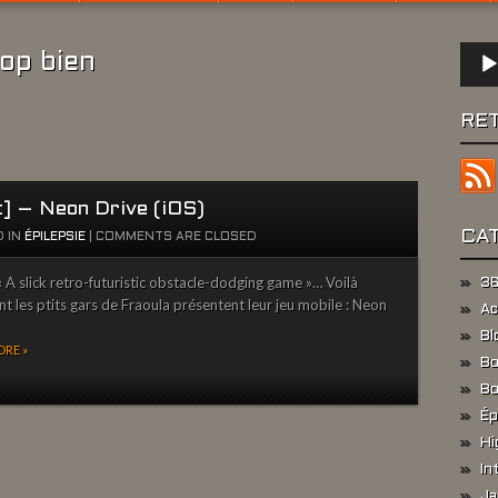
Lect
rop bien
audio
RE
t] – Neon Drive (iOS)
CA
 IN
ÉPILEPSIE
|
COMMENTS ARE CLOSED
 A slick retro-futuristic obstacle-dodging game »… Voilà
36
 les ptits gars de Fraoula présentent leur jeu mobile : Neon
Ac
Bl
RE »
Bo
Bo
Ép
Hi
In
Ja