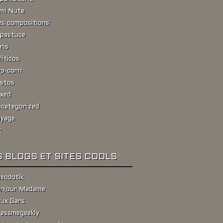
ami Nute
s compositions
pastuce
ris
liticos
p-corn
stos
xed
categorized
yage
k
 BLOGS ET SITES COOLS
ecdotik
njour Madame
ux Gars
essmegeekly