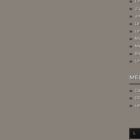
Ec
J'
Jo
Le
Lo
Ma
Me
Sh
Un
ME
Co
DS
Le
L