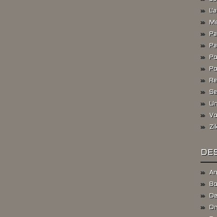
L'
Me
Pa
Pa
Po
Po
Re
Se
Un
Vo
Zi
DES
An
Bo
De
Dr