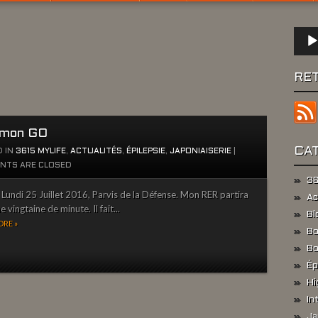
Lect
audio
RE
émon GO
CA
 IN
3615 MYLIFE
,
ACTUALITÉS
,
ÉPILEPSIE
,
JAPONIAISERIE
|
NTS ARE CLOSED
36
undi 25 Juillet 2016, Parvis de la Défense. Mon RER partira
Ac
 vingtaine de minute. Il fait...
Bl
RE »
Bo
Bo
Ép
Hi
In
Ja