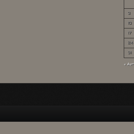
3
10
17
24
31
« Avr