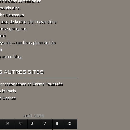
rire c'est comme chier
voulais dire
hn Couscous
 blog de la Chorale Traversière
u'ise going out
liki
yonie – Les bons plans de Léo
ii
 autre blog
S AUTRES SITES
rrespondance et Crème Fouettée
 in Paris
s Geckos
août 2026
M
M
J
V
S
D