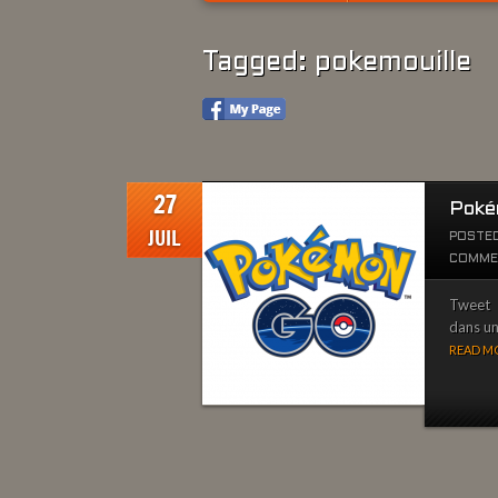
Tagged: pokemouille
27
Pok
JUIL
POSTED
COMME
Tweet L
dans une
READ MO