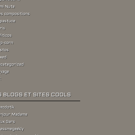
ami Nute
s compositions
pastuce
ris
liticos
p-corn
stos
xed
categorized
yage
k
 BLOGS ET SITES COOLS
ecdotik
njour Madame
ux Gars
essmegeekly