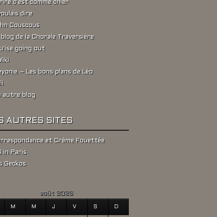
rire c'est comme chier
voulais dire
hn Couscous
 blog de la Chorale Traversière
u'ise going out
liki
yonie – Les bons plans de Léo
ii
 autre blog
S AUTRES SITES
rrespondance et Crème Fouettée
 in Paris
s Geckos
août 2026
M
M
J
V
S
D