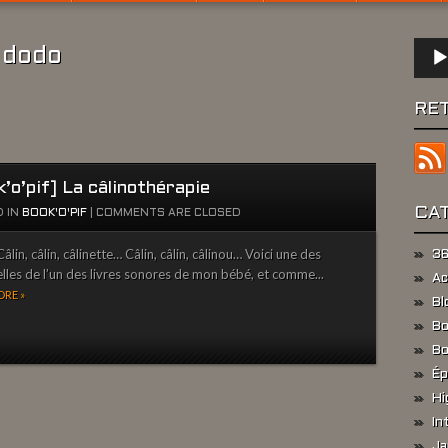
Lect
 dodo
audio
RE
’o’pif] La câlinothérapie
CA
 IN
BOOK'O'PIF
|
COMMENTS ARE CLOSED
lin, câlin, câlinette… Câlin, câlin, câlinou… Voici une des
36
elles de l’un des livres sonores de mon bébé, et comme...
Ac
RE »
Bl
Bo
Bo
Ép
Hi
In
Ja