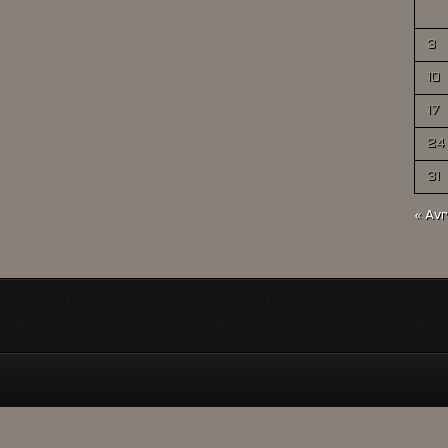
3
10
17
24
31
« Avr