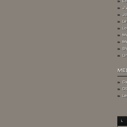
Ec
J'
Jo
Le
Lo
Ma
Me
Sh
Un
ME
Co
DS
Le
L