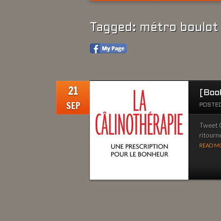
Tagged: métro boulot
21
[Book
SEP
POSTED
Tweet Câ
ritourn
READ MO