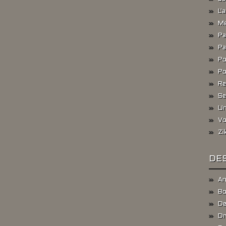
L'
Me
Pa
Pa
Po
Po
Re
Se
Un
Vo
Zi
DES
An
Bo
De
Dr