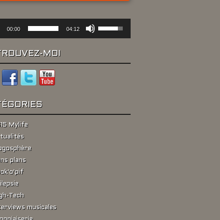
Utilisez
eur
00:00
04:12
les
flèches
haut/bas
TROUVEZ-MOI
pour
augmenter
ou
diminuer
le
TÉGORIES
volume.
15 Mylife
tualités
ogosphère
ns plans
ok'o'pif
ilepsie
gh-Tech
terviews musicales
poniaiserie