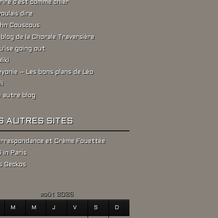
rire c'est comme chier
voulais dire
hn Couscous
 blog de la Chorale Traversière
u'ise going out
liki
yonie – Les bons plans de Léo
ii
 autre blog
S AUTRES SITES
rrespondance et Crème Fouettée
 in Paris
s Geckos
août 2026
M
M
J
V
S
D