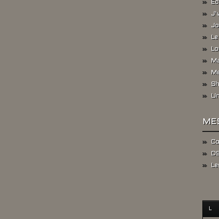
Ec
J'
Jo
Le
Lo
Ma
Me
Sh
Un
ME
Co
DS
Le
L