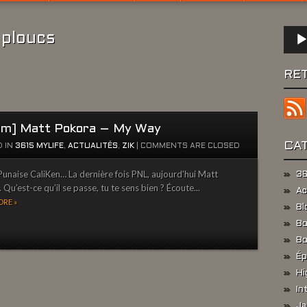
Lect
 ploucs
audio
RE
um] Matt Pokora – My Way
CA
 IN
3615 MYLIFE
,
ACTUALITÉS
,
ZIK
|
COMMENTS ARE CLOSED
unaise CaliKen… La dernière fois PNL, aujourd’hui Matt
36
 Qu’est-ce qu’il se passe, tu te sens bien ? Écoute...
Ac
RE »
Bl
Bo
Bo
Ép
Hi
In
Ja