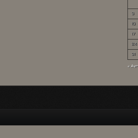
3
10
17
24
31
« Avr