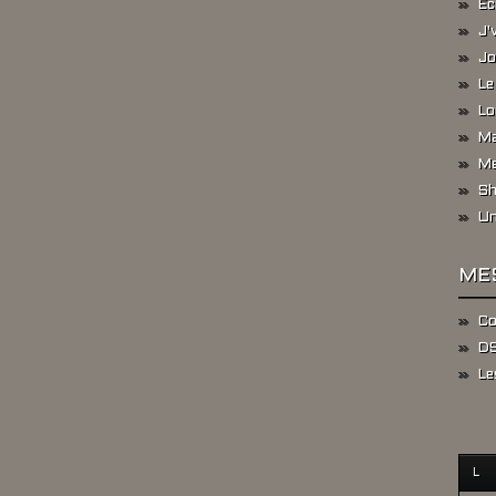
Ec
J'
Jo
Le
Lo
Ma
Me
Sh
Un
ME
Co
DS
Le
L