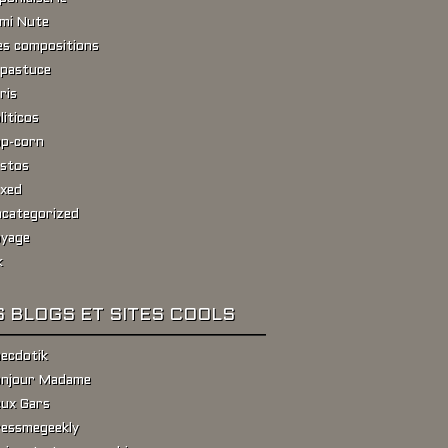
ami Nute
s compositions
pastuce
ris
liticos
p-corn
stos
xed
categorized
yage
k
 BLOGS ET SITES COOLS
ecdotik
njour Madame
ux Gars
essmegeekly