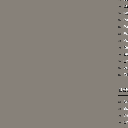
L'
Me
Pa
Pa
Po
Po
Re
Se
Un
Vo
Zi
DES
An
Bo
De
Dr