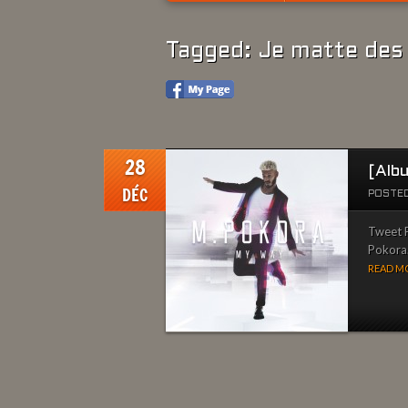
Tagged: Je matte des
28
[Alb
DÉC
POSTED
Tweet P
Pokora.
READ MO