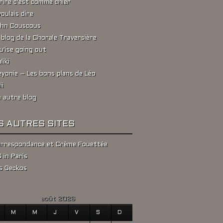
rire c'est comme chier
voulais dire
hn Couscous
 blog de la Chorale Traversière
u'ise going out
liki
yonie – Les bons plans de Léo
ii
 autre blog
S AUTRES SITES
rrespondance et Crème Fouettée
 in Paris
s Geckos
août 2026
M
M
J
V
S
D