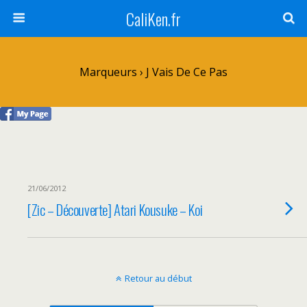
CaliKen.fr
Marqueurs › J Vais De Ce Pas
21/06/2012
[Zic – Découverte] Atari Kousuke – Koi
Retour au début