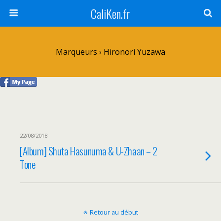
CaliKen.fr
Marqueurs › Hironori Yuzawa
22/08/2018
[Album] Shuta Hasunuma & U-Zhaan – 2
Tone
Retour au début