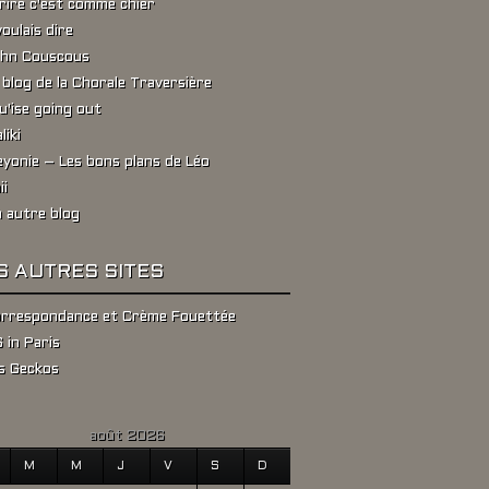
rire c'est comme chier
voulais dire
hn Couscous
 blog de la Chorale Traversière
u'ise going out
liki
yonie – Les bons plans de Léo
ii
 autre blog
S AUTRES SITES
rrespondance et Crème Fouettée
 in Paris
s Geckos
août 2026
M
M
J
V
S
D