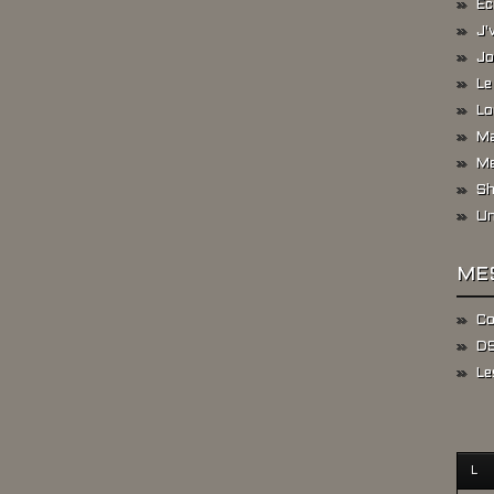
Ec
J'
Jo
Le
Lo
Ma
Me
Sh
Un
ME
Co
DS
Le
L