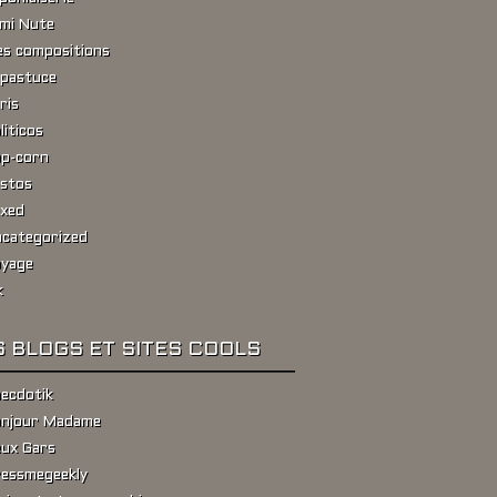
ami Nute
s compositions
pastuce
ris
liticos
p-corn
stos
xed
categorized
yage
k
 BLOGS ET SITES COOLS
ecdotik
njour Madame
ux Gars
essmegeekly