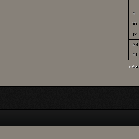
3
10
17
24
31
« Avr