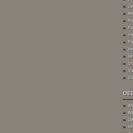
L'
Me
Pa
Pa
Po
Po
Re
Se
Un
Vo
Zi
DES
An
Bo
De
Dr