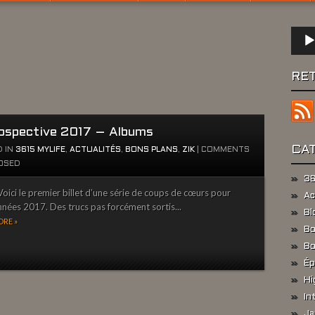
Lect
audio
RE
ospective 2017 – Albums
CA
 IN
3615 MYLIFE
,
ACTUALITÉS
,
BONS PLANS
,
ZIK
|
COMMENTS
OSED
36
oici le premier billet d’une série de coups de cœurs pour
Ac
nnées 2017. Des trucs pas forcément sortis...
Bl
RE »
Bo
Bo
Ép
Hi
In
Ja