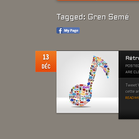
Tagged: Gren Semé
13
Rétr
DÉC
POSTED
ARE CL
Tweet V
cette a
READ MO