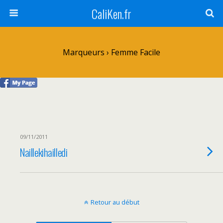
CaliKen.fr
Marqueurs › Femme Facile
09/11/2011
Naillekihailledi
Retour au début