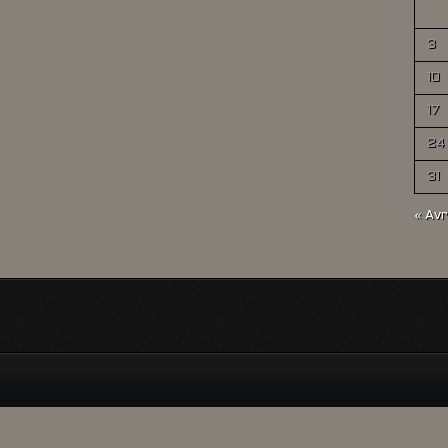
3
10
17
24
31
« Avr