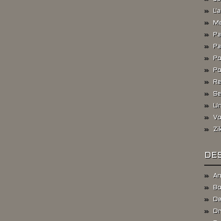
L'
Me
Pa
Pa
Po
Po
Re
Se
Un
Vo
Zi
DES
An
Bo
De
Dr