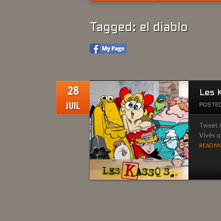
Tagged: el diablo
28
Les 
JUIL
POSTED
Tweet A
Vivès qu
READ MO