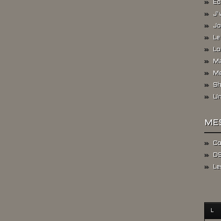
Ec
J'
Jo
Le
Lo
Ma
Me
Sh
Un
ME
Co
DS
Le
L