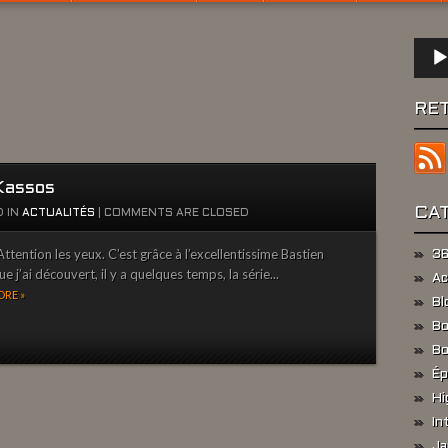
Lect
audio
RE
Kassos
CA
 IN
ACTUALITÉS
|
COMMENTS ARE CLOSED
ttention les yeux. C’est grâce à l’excellentissime Bastien
36
e j’ai découvert, il y a quelques temps, la série...
Ac
RE »
Bl
Bo
Bo
Ép
Hi
In
Ja