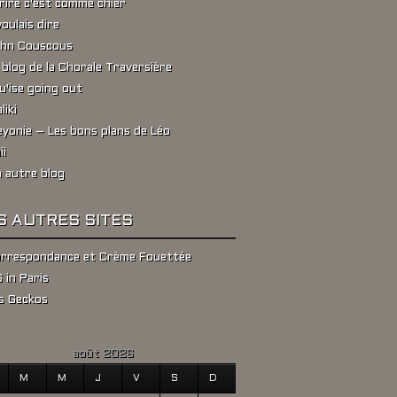
rire c'est comme chier
voulais dire
hn Couscous
 blog de la Chorale Traversière
u'ise going out
liki
yonie – Les bons plans de Léo
ii
 autre blog
S AUTRES SITES
rrespondance et Crème Fouettée
 in Paris
s Geckos
août 2026
M
M
J
V
S
D