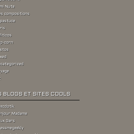
ami Nute
s compositions
pastuce
ris
liticos
p-corn
stos
xed
categorized
yage
k
 BLOGS ET SITES COOLS
ecdotik
njour Madame
ux Gars
essmegeekly