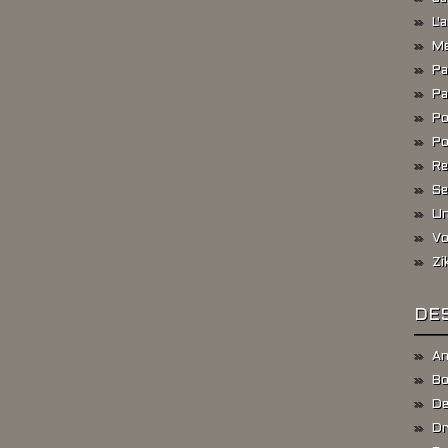
L'
Me
Pa
Pa
Po
Po
Re
Se
Un
Vo
Zi
DES
An
Bo
De
Dr