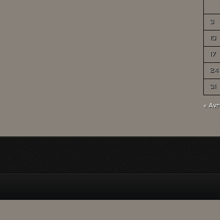
3
10
17
24
31
« Avr