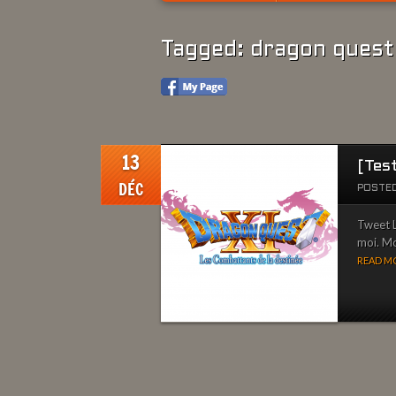
Tagged: dragon quest 
13
[Tes
DÉC
POSTED
Tweet L
moi. Mo
READ MO