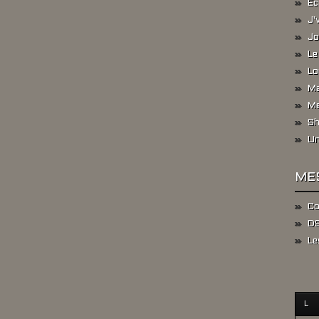
Ec
J'
Jo
Le
Lo
Ma
Me
Sh
Un
ME
Co
DS
Le
L