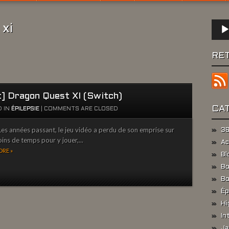
Lect
xi
audio
RE
t] Dragon Quest XI (Switch)
CA
 IN
ÉPILEPSIE
|
COMMENTS ARE CLOSED
es années passant, le jeu vidéo a perdu de son emprise sur
36
ins de temps pour y jouer,...
Ac
RE »
Bl
Bo
Bo
Ép
Hi
In
Ja