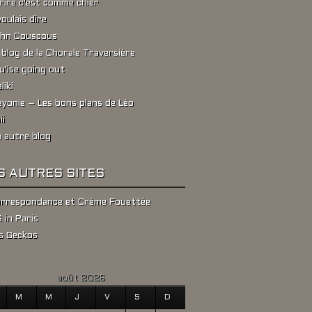
rire c'est comme chier
voulais dire
hn Couscous
 blog de la Chorale Traversière
u'ise going out
liki
yonie – Les bons plans de Léo
ii
 autre blog
S AUTRES SITES
rrespondance et Crème Fouettée
 in Paris
s Geckos
août 2026
M
M
J
V
S
D