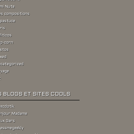
ami Nute
s compositions
pastuce
ris
liticos
p-corn
stos
xed
categorized
yage
k
 BLOGS ET SITES COOLS
ecdotik
njour Madame
ux Gars
essmegeekly