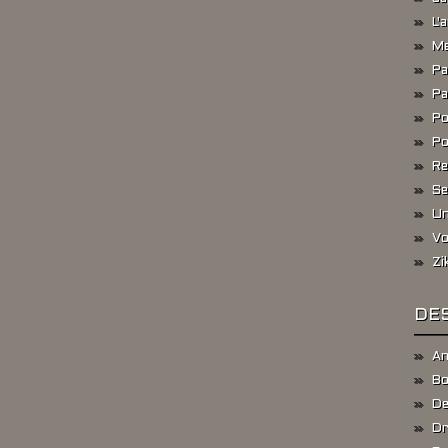
L'
Me
Pa
Pa
Po
Po
Re
Se
Un
Vo
Zi
DES
An
Bo
De
Dr