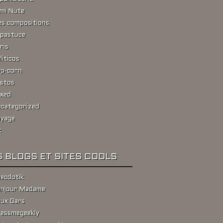
ami Nute
s compositions
pastuce
ris
liticos
p-corn
stos
xed
categorized
yage
k
 BLOGS ET SITES COOLS
ecdotik
njour Madame
ux Gars
essmegeekly