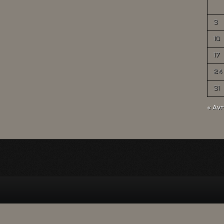
3
10
17
24
31
« Avr