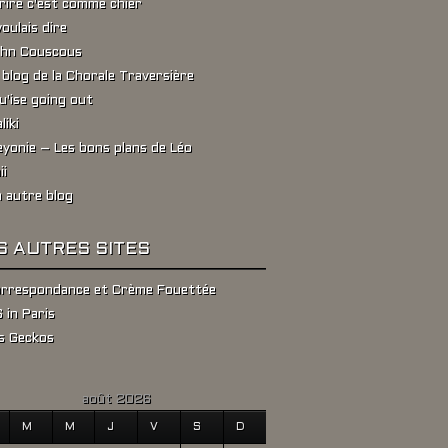
rire c'est comme chier
voulais dire
hn Couscous
 blog de la Chorale Traversière
u'ise going out
liki
yonie – Les bons plans de Léo
ii
 autre blog
S AUTRES SITES
rrespondance et Crème Fouettée
 in Paris
s Geckos
août 2026
M
M
J
V
S
D