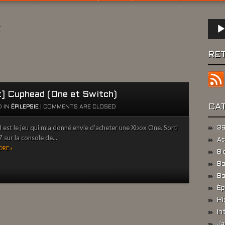
Lect
x
audio
RE
t] Cuphead (One et Switch)
CA
 IN
ÉPILEPSIE
|
COMMENTS ARE CLOSED
l est le jeu qui m’a donné envie d’acheter une Xbox One. Sorti
36
 sur la console de...
Ac
RE »
Bl
Bo
Bo
Ép
Hi
In
Ja