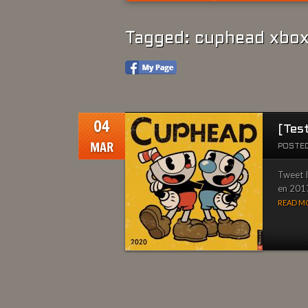
Tagged: cuphead xbo
04
[Tes
MAR
POSTED
Tweet I
en 2017
READ MO