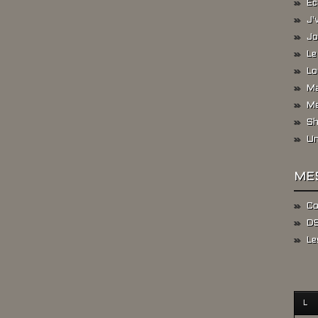
Ec
J'
Jo
Le
Lo
Ma
Me
Sh
Un
ME
Co
DS
Le
L