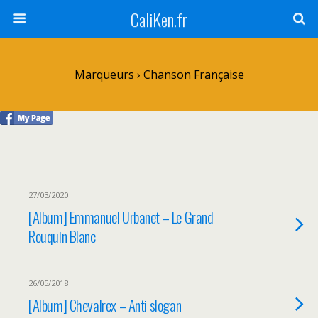
CaliKen.fr
Marqueurs › Chanson Française
27/03/2020
[Album] Emmanuel Urbanet – Le Grand
Rouquin Blanc
26/05/2018
[Album] Chevalrex – Anti slogan